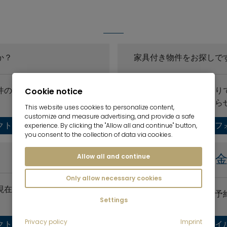
か？
家具付き物件をお探しで
件の具体的な詳細をお知ら
適切なオファーをお送り
Cookie notice
だけ多くの情報をお知ら
This website uses cookies to personalize content,
customize and measure advertising, and provide a safe
クトフォームへ
コンタクトフ
experience. By clicking the "Allow all and continue" button,
you consent to the collection of data via cookies.
レンタル料
Allow all and continue
Only allow necessary cookies
現在の市場価値を判断させ
現地での個別相談のご予
Settings
Privacy policy
Imprint
クトフォームへ
アカウント・ファイ