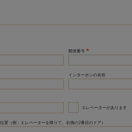
8月
2月
2026
202
木
金
土
日
月
火
水
木
1
2
1
2
3
4
6
7
8
9
8
9
10
11
13
14
15
16
15
16
17
18
*
郵便番号
20
21
22
23
22
23
24
25
27
28
29
30
インターホンの名前
消去
閉じ
閉じる
今日
エレベーターがあります
位置（例：エレベーターを降りて、右側の2番目のドア）