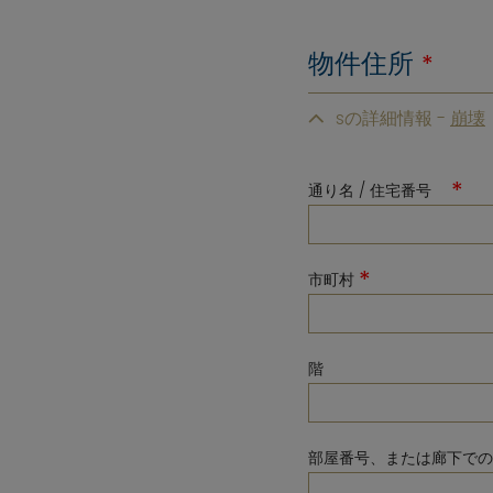
物件住所
*
月
火
水
sの詳細情報 -
3
4
5
10
11
12
*
通り名 / 住宅番号
17
18
19
24
25
26
*
市町村
31
消去
階
部屋番号、または廊下での