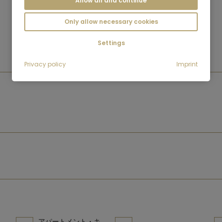
Allow all and continue
Only allow necessary cookies
Settings
Privacy policy
Imprint
アパートメント・キ