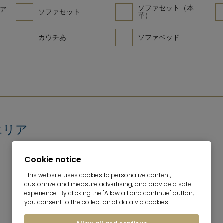
ソファセット（本
ア
ソファセット
革）
カウチあ
ソファベッド
エリア
Cookie notice
This website uses cookies to personalize content,
customize and measure advertising, and provide a safe
experience. By clicking the "Allow all and continue" button,
you consent to the collection of data via cookies.