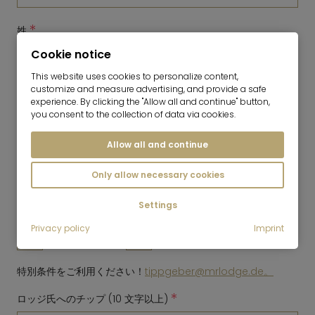
*
姓
Cookie notice
This website uses cookies to personalize content,
*
customize and measure advertising, and provide a safe
電子メール
experience. By clicking the "Allow all and continue" button,
you consent to the collection of data via cookies.
Allow all and continue
*
電話番号
Only allow necessary cookies
Settings
*
私はタレコミ役
Privacy policy
Imprint
プライベート
コマーシャル
特別条件をご利用ください！
tippgeber@mrlodge.de。
*
ロッジ氏へのチップ (10 文字以上)