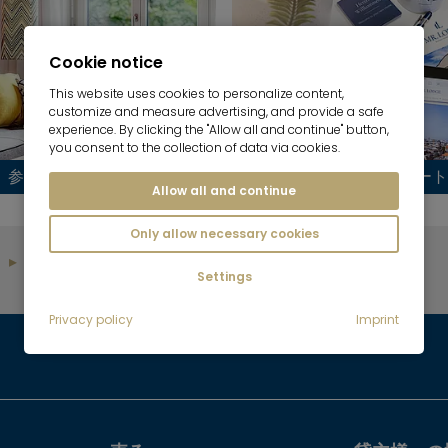
Cookie notice
This website uses cookies to personalize content,
customize and measure advertising, and provide a safe
experience. By clicking the "Allow all and continue" button,
you consent to the collection of data via cookies.
参照オブジェクト
不動産市場レポート
Allow all and continue
Only allow necessary cookies
家主からのフィードバック
Settings
Privacy policy
Imprint