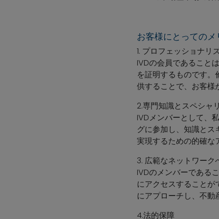
お客様にとってのメ
1. プロフェッショナリ
IVDの会員であるこ
を証明するものです。
供することで、お客様
2.専門知識とスペシャ
IVDメンバーとして
グに参加し、知識とス
実現するための的確な
3. 広範なネットワー
IVDのメンバーであ
にアクセスすることが
にアプローチし、不動
4.法的保障