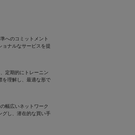
水準へのコミットメント
ショナルなサービスを提
は、定期的にトレーニン
標を理解し、最適な形で
手の幅広いネットワーク
ングし、潜在的な買い手