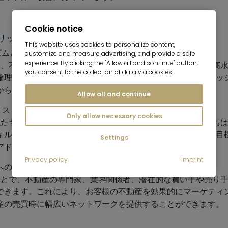
Cookie notice
リット
This website uses cookies to personalize content,
ズムと信頼
customize and measure advertising, and provide a safe
experience. By clicking the "Allow all and continue" button,
とは、不動産業界におけるプロフェッショナリズム、誠実さ、高
you consent to the collection of data via cookies.
倫理的なガイドラインに従って行動し、信頼できるプロフェッ
からの信頼を得ることができます。
Allow all and continue
リスト
Only allow necessary cookies
、私たちは常に不動産業界の最新動向を把握しています。私たち
キルを高めています。これにより、お客様の個々のニーズや目
Settings
アドバイスと総合的な専門知識を提供することができます。
Privacy policy
Imprint
クへのアクセス
ることで、不動産の専門家、業界関係者、潜在的な買い手や売り
できます。これにより、お客様の不動産を効果的にマーケティ
産の売買時に幅広いネットワークを提供することができます。