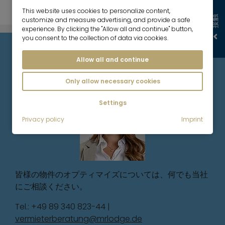
This website uses cookies to personalize content,
接触
customize and measure advertising, and provide a safe
experience. By clicking the "Allow all and continue" button,
you consent to the collection of data via cookies.
お問い合わせ先
Allow all and continue
Only allow necessary cookies
Settings
Privacy policy
Imprint
皆様の物件のオプティマイズについては、何でも当社
にご相談ください。
Tel.: +49 89 340 823-44 |
vermieterberatung@mrlodge.de