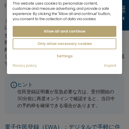
This website uses cookies to personalize content,
けます。
接触
customize and measure advertising, and provide a safe
experience. By clicking the "Allow all and continue" button,
you consent to the collection of data via cookies.
ミュンヘンでの登録：KVRでの予約の取り方 ― こうすれ
ばうまくいく
Allow all and continue
空き枠が出るまで、多くの場合2～3ヶ月かかります。住
民登録局では、入居後2週間以内に予約された後日での予
Only allow necessary cookies
約も受け付けています。ただし、KVRでは1日に数回、新
しい予約枠が解放されるため、こまめにオンラインで確認
Settings
することをお勧めします。
Privacy policy
Imprint
ヒント
住民登録証明書が至急必要な方は、受付開始の
30分前に再度オンラインで確認すると、当日中
の予約枠を確保できる場合があります。
電子住民登録（EWA）：デジタルで手軽に住