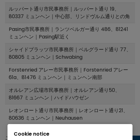
ルッパート通り市民事務所｜ルッパート通り 19、
80337 ミュンヘン｜中心部、リンドヴルム通りとの角
Pasing市民事務所｜ランツベルガー通り 486、81241
ミュンヘン｜Pasing駅近く
シャイドプラッツ市民事務所｜ベルグラード通り 77、
80805 ミュンヘン｜Schwabing
Forstenried アレー市民事務所｜Forstenried アレー
61a、81476 ミュンヘン｜ミュンヘン南部
オルレアン広場市民事務所｜オルレアン通り50、
81667 ミュンヘン｜ハイドハウゼン
レオンロート通り市民事務所｜レオンロート通り21、
80636 ミュンヘン｜Neuhausen
Cookie notice
こちらでは、
市民窓口の営業時間や詳細情報
をご覧いただ