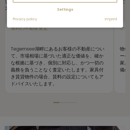
して数多くの技術的サービスに至るまで、包括的なサービ
スパッケージをご提供いたします。
Settings
Privacy policy
Imprint
無料の不動産査定
ホー
Tegernsee湖畔にあるお客様の不動産につい
物件
て、市場相場に基づいた適正な価値を、確か
ーケ
な根拠に基づき、個別に対応し、かつ一切の
家具
義務を負うことなく査定いたします。家具付
備の
き賃貸物件の場合、賃料の設定についてもア
ドバイスいたします。