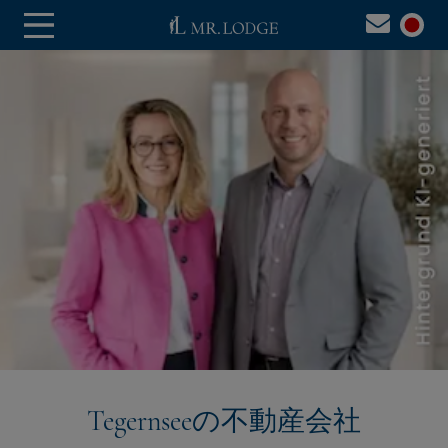
「私たちはここに暮らし、人々を知り、何が重要かを理
Tegernseeの不動産会社
解しています。
Tegernsee
では、どんな約束よりも信頼が