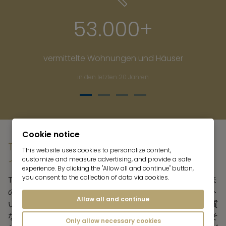
53.000+
vermittelte Wohnungen und Häuser
in den letzten 20 Jahren
Über 53.000 vermittelte Woh
Cookie notice
TEGERNSEEにおける当社の不動産サービスラ
This website uses cookies to personalize content,
インナップ
customize and measure advertising, and provide a safe
experience. By clicking the "Allow all and continue" button,
you consent to the collection of data via cookies.
Tegernsee湖畔の「Mr. Lodge」不動産仲介業者は、従来
の不動産仲介業務にとどまらず、お客様を幅広くサポート
Allow all and continue
いたします。無料の不動産コンサルティングから、高品質
な物件紹介資料の作成、マーケティング、交渉、内見、そ
Only allow necessary cookies