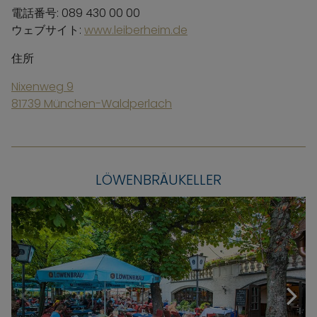
電話番号: 089 430 00 00
ウェブサイト:
www.leiberheim.de
住所
Nixenweg 9
81739 München-Waldperlach
LÖWENBRÄUKELLER