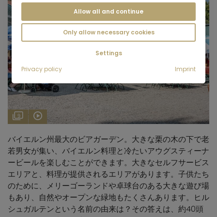
Allow all and continue
Only allow necessary cookies
Settings
Privacy policy
Imprint
9
バイエルン州最大のビアガーデン。大きな栗の木の下で老
若男女が集い、バイエルン料理と冷たいアウグスティーナ
ービールを楽しむことができます。大きなセルフサービス
エリアと、料理が提供されるエリアがあります。子供たち
のために、メリーゴーランドや卓球台のある大きな遊び場
もあり、自然やオープンな緑地もたくさんあります。ヒル
シュガルテンという名前の由来は？その答えは、約40頭