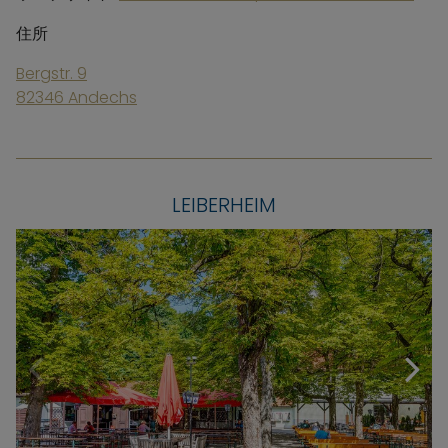
住所
Bergstr. 9
82346 Andechs
LEIBERHEIM