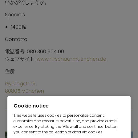
いかがでしょうか。
Specials
1400席
Contatto
電話番号: 089 360 904 90
ウェブサイト:
www.hirschau-muenchen.de
住所
Gyßlingstr. 15
80805 München
Cookie notice
This website uses cookies to personalize content,
customize and measure advertising, and provide a safe
HIRSCHGARTEN
experience. By clicking the "Allow all and continue" button,
you consent to the collection of data via cookies.