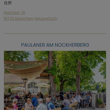
住所
Feichtstr. 10
81735 München-Neuperlach
PAULANER AM NOCKHERBERG