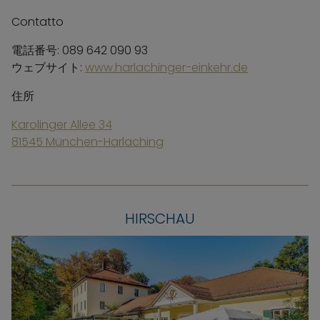
Contatto
電話番号: 089 642 090 93
ウェブサイト:
www.harlachinger-einkehr.de
住所
Karolinger Allee 34
81545 München-Harlaching
HIRSCHAU