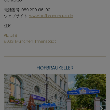
Contatto
電話番号: 089 290 136 100
ウェブサイト:
www.hofbraeuhaus.de
住所
Platzl 9
80331 München-Innenstadt
HOFBRÄUKELLER