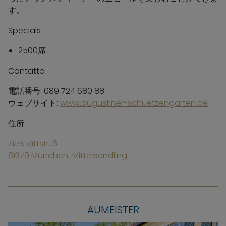
す。
Specials
2500席
Contatto
電話番号: 089 724 680 88
ウェブサイト:
www.augustiner-schuetzengarten.de
住所
Zielstattstr. 6
81379 München-Mittersendling
AUMEISTER