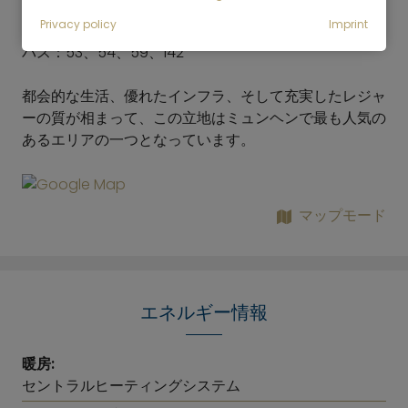
分）：
Privacy policy
Imprint
地下鉄：U3、U6
バス：53、54、59、142
都会的な生活、優れたインフラ、そして充実したレジャ
ーの質が相まって、この立地はミュンヘンで最も人気の
あるエリアの一つとなっています。
マップモード
エネルギー情報
暖房:
セントラルヒーティングシステム