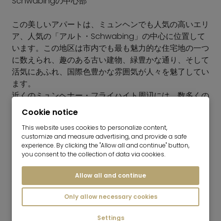
Schwabingの中心部
この美しいアパートは、ミュンヘンでも人気の高いエリ
ア、人気の「アルト・Schwabing」の中心に位置して
います。この地区は市内でも最も魅力的な住宅地の一つ
に数えられ、趣のある古い建物、緑豊かな通り、そして
活気にあふれ、国際色豊かな雰囲気が人々を魅了してい
ます。
近くのミュンヘナー・フライハイト周辺には、数多くの
カフェ、レストラン、小さなブティック、日用品店が軒
Cookie notice
を連ねています。ストリートフェスティバルやクリエイ
This website uses cookies to personalize content,
ティブなショップ、そしてSchwabingならではの独特
customize and measure advertising, and provide a safe
な雰囲気がこの地区を特徴づけ、この場所を特に住みや
experience. By clicking the "Allow all and continue" button,
すい場所にしています。
you consent to the collection of data via cookies.
わずか数分の距離にあるイングリッシュ・ガーデンは、
Allow all and continue
憩いの場として、ジョギングや緑豊かな中でのゆったり
とした散歩に理想的な場所です。
Only allow necessary cookies
公共交通機関 – ミュンヘナー・フライハイト（徒歩約3
Settings