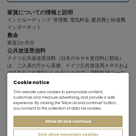
家賃についての情報と説明
インクルーディング: 管理費, 電気料金, 暖房費と給湯費,
インターネット
敷金
家賃2か月分
公共放送受信料
ドイツ公共放送受信料（日本のＮＨＫ受信料に類似）
は、ご入居の方から直接、ドイツ公共放送局ＡＲＤおよ
びＺＤＦにお支払いいただくもので、月額18,36ユーロ
です。この金額は、契約書に明記されていない限り、家
Cookie notice
賃には含まれません。
further information
This website uses cookies to personalize content,
省エネ建築物証明の
customize and measure advertising, and provide a safe
Year of construction: 1959
experience. By clicking the "Allow all and continue" button,
you consent to the collection of data via cookies.
Type of Energy Performance Certificate: 要求証明書
主要エネルギー源: ガス
Allow all and continue
Energy efficiency class: F
Final energy consumption: 168,80 kWh/(m²*a)
Only allow necessary cookies