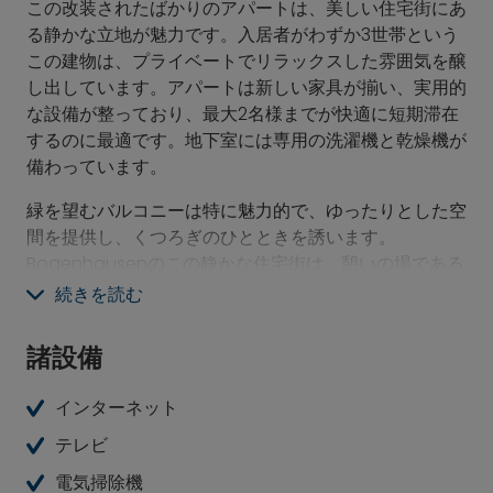
この改装されたばかりのアパートは、美しい住宅街にあ
る静かな立地が魅力です。入居者がわずか3世帯という
この建物は、プライベートでリラックスした雰囲気を醸
し出しています。アパートは新しい家具が揃い、実用的
な設備が整っており、最大2名様までが快適に短期滞在
するのに最適です。地下室には専用の洗濯機と乾燥機が
備わっています。
緑を望むバルコニーは特に魅力的で、ゆったりとした空
間を提供し、くつろぎのひとときを誘います。
Bogenhausenのこの静かな住宅街は、憩いの場である
と同時に交通の便も良く、日々の生活に快適な環境をも
続きを読む
たらしています。
諸設備
インターネット
テレビ
電気掃除機