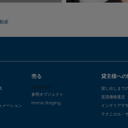
動産
売る
貸主様への
販売の成功
成
貸し出しまで
参照オブジェクト
賃貸価格査定
Home Staging
ォメーション
インテリアデ
テクニカル・