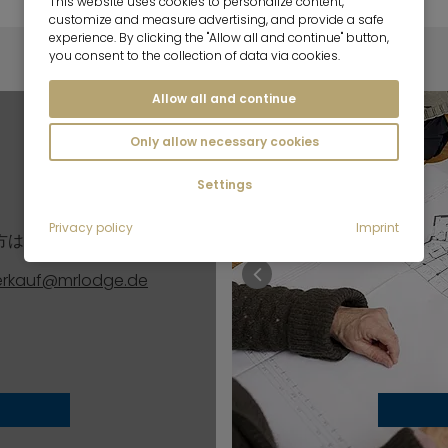
This website uses cookies to personalize content,
customize and measure advertising, and provide a safe
experience. By clicking the "Allow all and continue" button,
you consent to the collection of data via cookies.
Allow all and continue
Only allow necessary cookies
Settings
Privacy policy
Imprint
方はご連絡ください。
rkauf@mrlodge.de