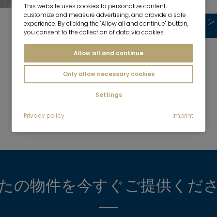
This website uses cookies to personalize content,
customize and measure advertising, and provide a safe
チーム 家主様へのコンサルティン
experience. By clicking the "Allow all and continue" button,
グ
you consent to the collection of data via cookies.
Allow all and continue
Only allow necessary cookies
Settings
年間約2,300戸のアパート・住宅を仲介
Privacy policy
Imprint
たの物件を今すぐご提供くだ