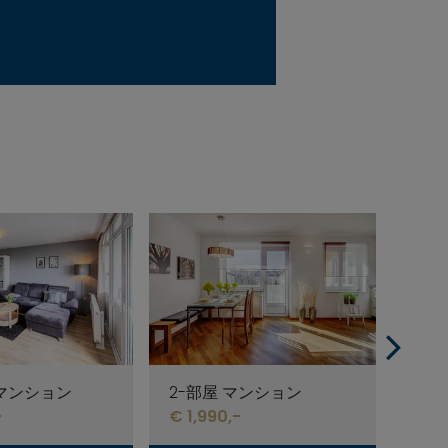
 マンション
2-部屋 マンション
1-
-
€ 1,990,-
€ 1,