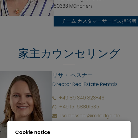
80333 München
チーム カスタマーサービス担当者
家主カウンセリング
リサ・ ヘスナー
Director Real Estate Rentals
+49 89 340 823-45
+49 151 68801535
lisa.hessner@mrlodge.de
Prinz-Ludwig-Straße 7
Cookie notice
80333 München