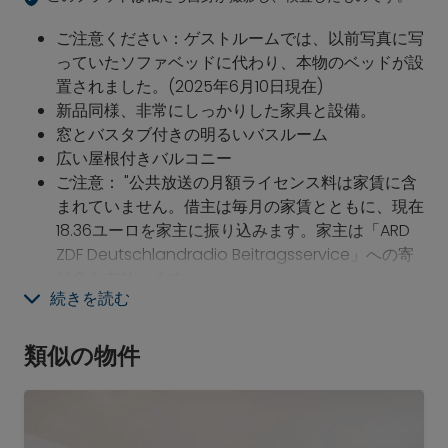
ご注意ください：ゲストルームでは、以前写真に写
っていたソファベッドに代わり、本物のベッドが設
置されました。(2025年6月10日現在)
新品同様、非常にしっかりした家具と設備。
窓とバスタブ付きの明るいバスルーム
広い屋根付きバルコニー
ご注意：
"公共放送の月額ライセンス料は家賃に含
まれていません。借主は毎月の家賃とともに、現在
18.36ユーロを家主に振り込みます。家主は「ARD
ZDF Deutschlandradio Beitragsservice」への寄
付金を支払います。
続きを読む
高速道路A99およびA94経由でMUC空港を含む各方面へ
の交通の便が非常に良い。
類似の物件
多様なショッピング施設があるREZショッピングセンタ
ーHeimstettenまでわずか約600m。