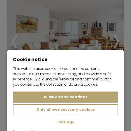
Cookie notice
This website uses cookies to personalize content,
customize and measure advertising, and provide a safe
experience. By clicking the "Allow all and continue" button,
you consent to the collection of data via cookies.
ビデオ
Allow all and continue
非常に美しく、質の高い賃貸マンショ
Only allow necessary cookies
ン
01.10.2026 から 6 ヶ月
Settings