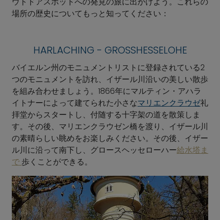
ウトドアスポットへの発見の旅に出かけよう。これらの
場所の歴史についてもっと知ってください：
HARLACHING - GROSSHESSELOHE
バイエルン州のモニュメントリストに登録されている2
つのモニュメントを訪れ、イザール川沿いの美しい散歩
を組み合わせましょう。1866年にマルティン・アハラ
イトナーによって建てられた小さな
マリエンクラウゼ
礼
拝堂からスタートし、付随する十字架の道を散策しま
す。その後、マリエンクラウゼン橋を渡り、イザール川
の素晴らしい眺めをお楽しみください。その後、イザー
ル川に沿って南下し、グロースヘッセローハー
給水塔ま
で
歩くことができる。