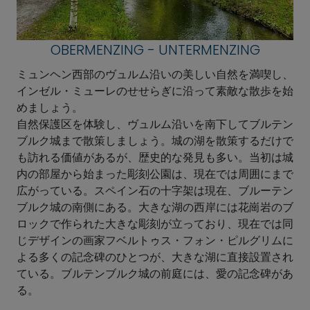
OBERMENZING - UNTERMENZING
ミュンヘン西部のヴュルム沿いの美しい自然を満喫し、
インゼル・ミューレのせせらぎに沿って素敵な散歩を始
めましょう。
自然保護区を体験し、ヴュルム沿いを南下してブルテン
ブルク城まで散策しましょう。城の湖を散策するだけで
も訪れる価値があるが、歴史的な発見も多い。当初は城
内の部屋から始まった彫刻公園は、現在では周囲にまで
広がっている。スペイン石の十字架は現在、ブルーテン
ブルク城の南側にある。大きな湖の西岸には花崗岩のブ
ロックで作られた大きな彫刻が立っており、現在では同
じデザインの画家フベルトゥス・フォン・ピルグリムに
よる多くの記念碑のひとつが、大きな湖に直接設置され
ている。ブルテンブルク城の前庭には、愛の記念碑があ
る。