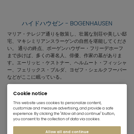
ハイドハウゼン - BOGENHAUSEN
マリア・テレジア通りを散策し、壮麗な別荘や美しい邸
宅、マキシミリアンスラーゲンの自然を堪能してくださ
い。 通りの終点、ボーゲンハウザー・フリーデホーフ
まで歩けば、多くの著名人、俳優、作家の墓がありま
す。エーリッヒ・ケストナー、ヘルムート・フィッシャ
ー、フェリックス・ブルダ、ヨゼフ・シェルクフーバー
などがここに眠っている。
Cookie notice
This website uses cookies to personalize content,
customize and measure advertising, and provide a safe
experience. By clicking the "Allow all and continue" button,
you consent to the collection of data via cookies.
Allow all and continue