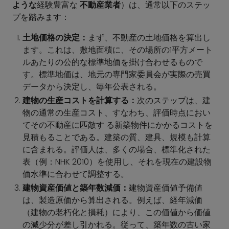
ような
経験豊富な
不動産業者
）は、通常以下のステッ
プを踏みます：
土地価格の決定：
まず、不動産の土地価格を算出し
ます。これは、敷地面積に、その場所の1平方メート
ルあたりの公的な標準地価を掛け合わせるもので
す。標準地価は、地元の専門家委員会が実際の売買
データから決定し、毎年公表される。
建物の生産コストを計算する：
次のステップは、建
物の通常の生産コスト、すなわち、評価時点におい
てその不動産に匹敵す る新築物件にかかるコストを
見積もることである。建築の質、建具、規模も計算
に含まれる。評価人は、多くの場合、標準化された
表（例：NHK 2010）を使用し、それを現在の建設物
価水準に合わせて調整する。
建物資産価値と築年数減価：
建物資産価値予備値
は、製造原価から算出される。例えば、経年減価
（建物の老朽化と損耗）により、この価値から価値
の減少分が差し引かれる。従って、築年数の古い家