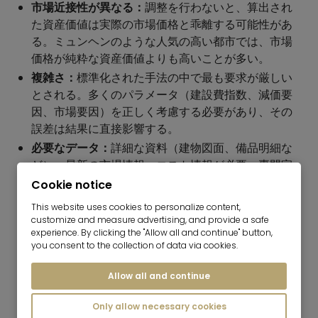
市場近接性が異なる：
調整を行わないと、算出され
た資産価値は実際の市場価格と乖離する可能性があ
る。ミュンヘンのような人気の高い都市では、市場
価格が純粋な資産価値よりも高いことが多い。
複雑さ：
標準化された手法の中で最も要求が厳しい
とされる。多くのパラメータ（建設費指数、減価要
因、市場要因）を正しく考慮する必要があり、その
誤差は結果に直接影響する。
必要なデータ：
詳細な資料（建物図面、備品明細な
ど）、最新の市場情報、コスト情報が必要。専門家
のサポートなしには、専門家以外が実施するのは難
Cookie notice
しい。
This website uses cookies to personalize content,
customize and measure advertising, and provide a safe
ヒント：
誤った価格見積もりは、大きな結果を招きかね
experience. By clicking the "Allow all and continue" button,
ない。
高く設定しすぎますか？
その場合、潜在的な買い
you consent to the collection of data via cookies.
手を脅かすことになり、情報通の買い手はより有利な代
Allow all and continue
替案を探すため、売却は遅れる。
低く設定しすぎます
か？
それではお金を手放すことになりかねません。事前
Only allow necessary cookies
に慎重な査定を行うことで、どちらのシナリオも防ぐこ