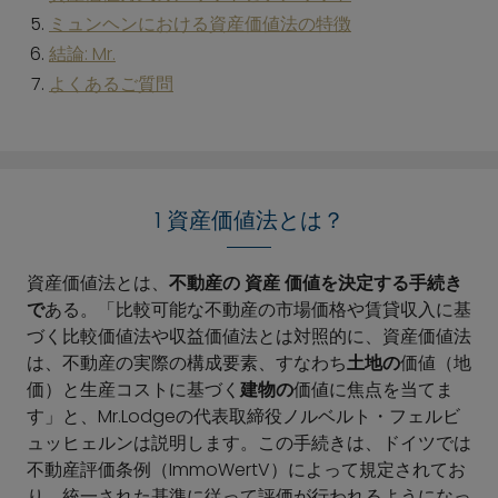
ミュンヘンにおける資産価値法の特徴
結論: Mr.
よくあるご質問
1 資産価値法とは？
資産価値法とは、
不動産の
資産
価値を決定する手続き
で
ある。「比較可能な不動産の市場価格や賃貸収入に基
づく比較価値法や収益価値法とは対照的に、資産価値法
は、不動産の実際の構成要素、すなわち
土地の
価値（地
価）と生産コストに基づく
建物の
価値に焦点を当てま
す」と、Mr.Lodgeの代表取締役ノルベルト・フェルビ
ュッヒェルンは説明します。この手続きは、ドイツでは
不動産評価条例（ImmoWertV）によって規定されてお
り、統一された基準に従って評価が行われるようになっ