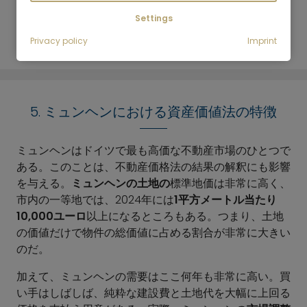
とができ、可能な限り最高の価格でスピーディーに売却
Settings
することができます。
Privacy policy
Imprint
5. ミュンヘンにおける資産価値法の特徴
ミュンヘンはドイツで最も高価な不動産市場のひとつで
ある。このことは、不動産価格法の結果の解釈にも影響
を与える。
ミュンヘンの土地の
標準地価は非常に高く、
市内の一等地では、2024年には
1平方メートル当たり
10,000ユーロ
以上になるところもある。つまり、土地
の価値だけで物件の総価値に占める割合が非常に大きい
のだ。
加えて、ミュンヘンの需要はここ何年も非常に高い。買
い手はしばしば、純粋な建設費と土地代を大幅に上回る