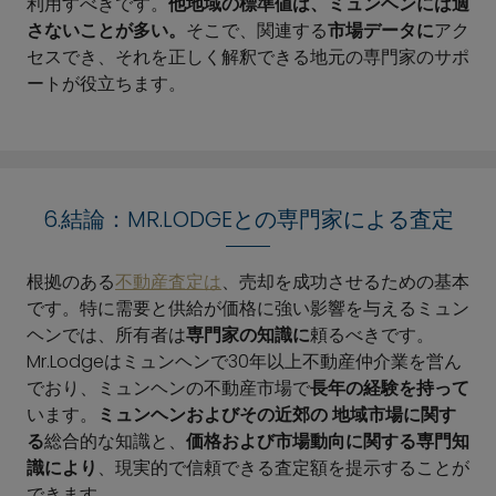
利用すべきです。
他地域の標準値は、ミュンヘンには適
さないことが多い。
そこで、関連する
市場データに
アク
セスでき、それを正しく解釈できる地元の専門家のサポ
ートが役立ちます。
6.結論：MR.LODGEとの専門家による査定
根拠のある
不動産査定は
、売却を成功させるための基本
です。特に需要と供給が価格に強い影響を与えるミュン
ヘンでは、所有者は
専門家の知識に
頼るべきです。
Mr.Lodgeはミュンヘンで30年以上不動産仲介業を営ん
でおり、ミュンヘンの不動産市場で
長年の経験を持って
います。
ミュンヘンおよびその近郊の
地域市場に関す
る
総合的な知識と、
価格および市場動向に関する専門知
識により
、現実的で信頼できる査定額を提示することが
できます。