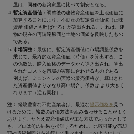
屋は、同種の新築家屋に比べて割安となる。
暫定資産価値：
調整後の建物資産価値を土地価値に
加算することにより、不動産の暫定資産価値（正味
資産 価値とも呼ばれる）が算出される。これは、建
物の現在の再調達原価と土地の価値を反映したもの
である。
市場調整：
最後に、暫定資産価値に市場調整係数を
乗じて、最終的な資産価値（時価）を算出する。こ
の係数は、購入価格のデータから導き出され、算出
されたコストを市場の実態に合わせるものである。
例えば、ミュンヘンの実際の販売価格が、算出され
た資産価値よりかなり高い場合、係数は1より大きく
なります（逆も同様）。
注：
経験豊富な不動産業者は、最適な
提示価格を
見つ
けるために、複数の評価方法を組み合わせることがよく
あります。たとえ資産価値法が主な方法であったとして
も、プロはその結果を検証するために、比較可能な売却
額や賃貸利回りを並行して調べます。このようにして、