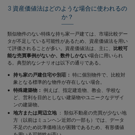
3 資産価値法はどのような場合に使われるの
か？
類似物件のない特殊な持ち家一戸建ては、市場比較デー
タが不足している可能性があるため、資産価値法を用い
て評価されることが多い。資産価値法は、主に、
比較可
能な売買事例がないか、数件しかない
場合に用いられ
る。典型的なシナリオは以下の通りである。
持ち家の戸建住宅や別荘：
特に個別物件で、比較対
象となる標準的な物件が存在しない場合。
特殊建築物：
例えば、指定建造物、教会、学校な
ど、営利を目的としない建築物やユニークなデザイ
ンの建築物。
地方または周辺立地
： 類似不動産の売買が少ない地
方（以前はミュンヘン近郊の一部も）では、データ
不足のため比準価格法が困難であるため、有形価値
を用いる可能性が高い。