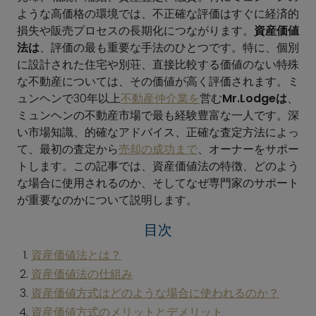
ような高価格の環境では、不正確な評価はすぐに経済的
損失や販売プロセスの長期化につながります。
資産価値
法は
、評価の最も重要な手法のひとつです。特に、個別
に設計された住宅や別荘、直接比較する価値のない特殊
な不動産については、その価値が高く評価されます。ミ
ュンヘンで30年以上
不動産仲介業を
営む
Mr.Lodgeは
、
ミュンヘンの不動産市場で最も経験豊富な一人です。深
い市場知識、的確なアドバイス、正確な査定方法によっ
て、最初の査定から
売却の成功まで
、オーナーをサポー
トします。この記事では、資産価値法の特徴、どのよう
な場合に使用されるのか、そしてなぜ専門家のサポート
が重要なのかについて説明します。
目次
資産価値法とは？
資産価値法の仕組み
資産価値方式はどのような場合に使われるのか？
資産価値方式のメリットとデメリット