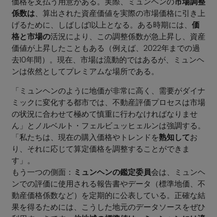
価格を支払う用意がある。実際、ミュンヘンの
市場調整
係数は
、算出された資産価値を実際の市場価格に引き上
げるために、しばしば1以上となる。ある時期には、
価
格と市場の
活況により、この調整係数が急上昇し、資産
価値が上昇したこともある（例えば、2022年までの過
去10年間）。現在、市場は流動的ではあるが、ミュンヘ
ンは依然としてプレミアムな場所である。
「ミュンヘンのように地価が非常に高く、需要がダイナ
ミックに変化する都市では、不動産評価プロセスは市場
の状況に合わせて極めて慎重に行わなければなりませ
ん」とノルベルト・フェルビュッヒェルンは強調する。
「私たちは、現在の購入価格やトレンドを
熟知して
お
り、それに応じて算定価格を調整することができま
す」。
もう一つの側面：
ミュンヘンの鑑定委員
会は、ミュンヘ
ンでの評価に使用される報告書やデータ（標準地価、不
動産価格係数など）を定期的に公表している。正確な結
果を得るためには、こうした地元のデータソースをぜひ