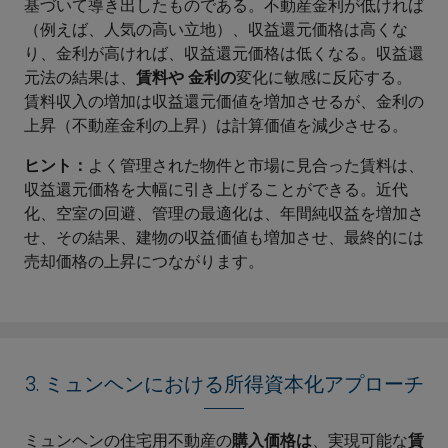
基づいて導き出したものである。不動産金利が低ければ
（例えば、人気の高い立地）、収益還元価格は高くな
り、金利が高ければ、収益還元価格は低くなる。収益還
元法の結果は、
賃料や
金利の
変化に敏感に反応する。
賃料収入の増加は収益還元価値を増加させるが、金利の
上昇（不動産金利の上昇）は計算価値を減少させる。
ヒント：
よく管理された物件と市場に見合った賃料は、
収益還元価格を大幅に引き上げることができる。近代
化、空室の回避、管理の最適化は、年間純収益を増加さ
せ、その結果、建物の収益価値も増加させ、最終的には
売却価格の上昇につながります。
3. ミュンヘンにおける所得資本化アプローチ
ミュンヘンの住宅用不動産の
購入価格は
、実現可能な
賃