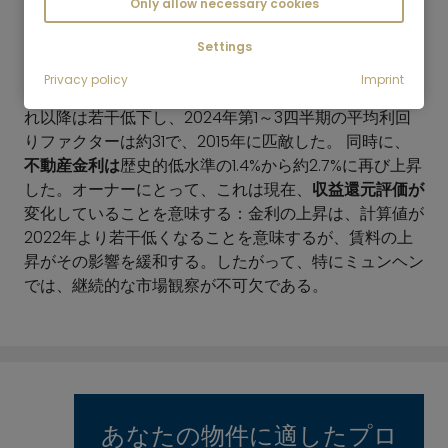
場データを考慮に入れていることである。
Only allow necessary cookies
注：
ミュンヘンでは、
インカム・ファクター
（購入価格
Settings
と年間賃料の比率）が長年にわたり極めて高かった。
Privacy policy
Imprint
2022年、グロス利回りの倍率はピークに達したが、そ
れ以降は若干低下し、2024年第1～3四半期の平均利回
りファクターは約31で、2015年に匹敵した。 同時に、
不動産金利は
歴史的低水準の1.4%から約2.7%に再び上昇
した。オーナーにとって、これは現在、
収益還元評価が
変化していることを意味する：金利の上昇は、計算値が
2022年より若干低くなることを意味するが、賃料の上
昇がその影響を緩和する。したがって、特にミュンヘン
では、継続的な市場観察が不可欠である。
あなたの物件に適したプロ