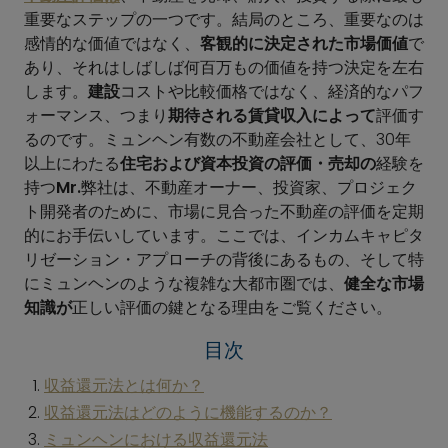
重要なステップの一つです。結局のところ、重要なのは
感情的な価値ではなく、
客観的に決定された市場価値
で
あり、それはしばしば何百万もの価値を持つ決定を左右
します。
建設
コストや比較価格ではなく、経済的なパフ
ォーマンス、つまり
期待される賃貸収入によって
評価す
るのです。ミュンヘン有数の不動産会社として、30年
以上にわたる
住宅および資本投資の評価・売却の
経験を
持つ
Mr.
弊社は、不動産オーナー、投資家、プロジェク
ト開発者のために、市場に見合った不動産の評価を定期
的にお手伝いしています。ここでは、インカムキャピタ
リゼーション・アプローチの背後にあるもの、そして特
にミュンヘンのような複雑な大都市圏では、
健全な市場
知識が
正しい評価の鍵となる理由をご覧ください。
目次
収益還元法とは何か？
収益還元法はどのように機能するのか？
ミュンヘンにおける収益還元法