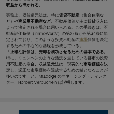
収益から導かれる。
実務上、収益還元法は、特に
賃貸不動産
（集合住宅な
ど）や
商業用不動産など
、不動産価値が主に賃貸収入に
よって決定される場合に用いられる。この手続きは、不
動産評価条例（ImmoWertV）の第27条から第34条に規
定されており、このような投資不動産の
市場
価値を決定
するための中心的な基礎を形成している。
「正確な評価は、売却を成功させるための基本である。
特に、ミュンヘンのような活況を呈している都市の投資
用不動産の場合、収益還元法は、現実的な
市場価値を
決
定し、適正な市場価格を達成するための鍵となることが
多いのです」と、Mr.Lodge のマネージング・ディレク
ター、Norbert Verbücheln は説明します。