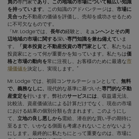
買の
専門家で
あり、この地域の市場について幅広い知識
を持っています
。この知識のアドバンテージは、
市場に
見合った
不動産の価値を評価し、売却を成功させるため
に不可欠なものです。
「Mr. Lodgeでは、
長年の
経験と、
ミュンヘンとその周
辺地域の市場に関する
深い
専門知識を兼ね備えて
いま
す。
「資本投資と不動産投資の専門家として
、私たちは
投資家にとって何が重要かを知っています。私たちは
価
格と市場の動向を
常に注視し、お客様のために最適な
市
場価値を
決定し、実現します。"
Mr. Lodge では、初回コンサルテーションとして、
無料
で、義務なしに、
現代的な基準に基づいた
専門的な不動
産査定を
行います。弊社の
サービスには
、収益還元法、
比較法、資産価値法による計算だけでなく、現在の市場
における結果の個別分類も含まれます。このようにし
て、
立地の良し悪しから
需給、潜在的な買い手の期待に
至るまで、いかなる側面も考慮されないことがないよう
にします。最終的に私たちにとって重要なのは、市場に