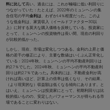
料に比して
高い。過去には、これが極端に低い利回りに
つながっていた：たとえば、2022年のミュンヘンの集
合住宅の平均
金利は
、わずか1.4％程度だった。このよ
うな低金利は、家賃収入（イールドファクター30以
上）に対する莫大な購入価格を反映している。投資家に
とって、ミュンヘンの投資物件は長い間、現在の利回り
が比較的低かった。
しかし、現在、市場は変化しつつある。金利の上昇と価
格の若干の修正により、主要な数値はいくぶん正常化し
ている：2024年秋、ミュンヘンの平均不動産利回りは
約2.7％でした。2024年秋、ミュンヘンの平均不動産利
回りは約2.7％であった
。
具体的には、不動産金利が高
ければ高いほど、計算上の倍率は低くなり、その結果、
（より現実的な）収益額は低くなる傾向にあります。と
はいえ、ミュンヘンは投資家にとって、初期利回りは比
較的低いものの、安定したパフォーマンスが得られる市
場であることに変わりはない。