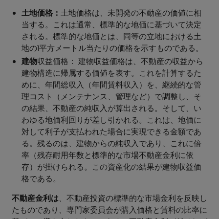
土地価格：
土地価格は、未開発の不動産の価値に相
当する。これは通常、標準的な地価に基づいて決定
される。標準的な地価とは、同等の立地における土
地の1平方メートル当たりの価格を示すものである。
建物
収益価格： 建物収益価格は、不動産の収益から
建物構造に帰属する価値を表す。これを計算するた
めに、年間総収入（年間賃料収入）を、継続的な管
理コスト（メンテナンス、管理など）で調整し、そ
の結果、不動産の純収入が算出される。そして、い
わゆる地価利回りが差し引かれる。これは、地価に
対して利子が支払われた場合に実現できる金額であ
る。残るのは、建物からの純収入であり、これに倍
率（残存耐用年数と標準的な市場不動産金利に依
存）が掛けられる。この資産化の結果が建物収益価
格である。
不動産金利は
、不動産投資の標準的な市場金利を反映し
たものであり、専門家委員会が購入価格と賃料の比率に