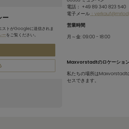
電話： +49 89 340 823 540
電子メール
：verkauf@mrlod
シー
営業時間
ストがGoogleに送信されま
シー
をご覧ください。
月～金: 09:00 - 18:00
Maxvorstadtのロケーショ
る
私たちの場所はMaxvorst
セスできます。