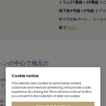
トラム27番線＋28番線
カロ
地下鉄4号線＋5号線
オデオ
すべてのSバーン：
カールス
車で
道順へ
ヘンの中心で地元の
Cookie notice
の1LDKや2LDK、
This website uses cookies to personalize content,
フト、Bogenhausenの別
customize and measure advertising, and provide a safe
住宅など、どの物件も個性的です。
experience. By clicking the "Allow all and continue" button,
you consent to the collection of data via cookies.
は、立地やターゲット層を的