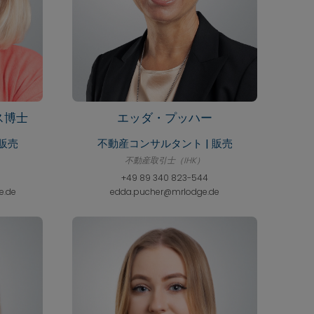
エッダ・プッハー
ス博士
不動産コンサルタント | 販売
販売
不動産取引士（IHK）
+49 89 340 823-544
edda.pucher@mrlodge.de
e.de