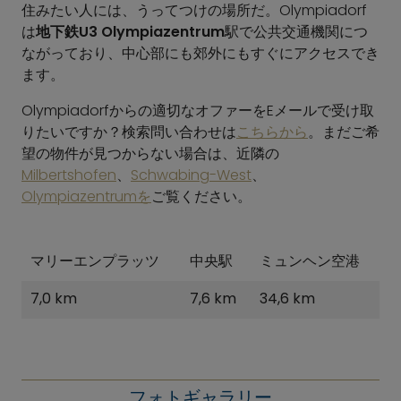
住みたい人には、うってつけの場所だ。Olympiadorf
は
地下鉄U3 Olympiazentrum
駅で公共交通機関につ
ながっており、中心部にも郊外にもすぐにアクセスでき
ます。
Olympiadorfからの適切なオファーをEメールで受け取
りたいですか？検索問い合わせは
こちらから
。まだご希
望の物件が見つからない場合は、近隣の
Milbertshofen
、
Schwabing-West
、
Olympiazentrumを
ご覧ください。
マリーエンプラッツ
中央駅
ミュンヘン空港
7,0 km
7,6 km
34,6 km
フォトギャラリー