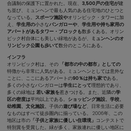
合議制の保護下に置かれた。現在、
3,500戸の住宅が
建
ち並び、ミュンヘンで最も人気のある住宅地のひとつと
なっている。
スポーツ施設や
オリンピック・タワーに加
え、
学生用の
小さな
バンガローや
、
学生用や持ち家用の
アパートがあるタワー・ブロックも
数多くある。オリン
ピック村自体にも美しい緑地があるが、
ミュンヘンのオ
リンピック公園も歩いて
数分のところにある。
インフラ
オリンピック村は、その
「都市の中の都市」としての
特徴から非常に人気がある。ミュンヘンとしては意外な
ことに、ここにあるアパートの
90％は持ち家で
ある。
多くの小さなバンガローは
学生にとって
理想的であり、
多くの緑地は
若い家族を
惹きつける。また、近隣の
学
区の密度は
平均以上である。
ショッピング施設、学校、
幼稚園、文化施設、
子供の
遊び場など
、日常生活に必要
なものはすべて徒歩圏内に揃っている。 2006年、この
地区は市の
「子供と家族に優しい住環境」
コンテストで
特別賞を受賞した。緑が多く、家族連れに優しい地区に