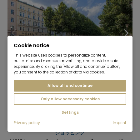
Cookie notice
This website uses cookies to personalize content,
customize and measure advertising, and provide a safe
experience. By clicking the "Allow all and continue" button,
10
you consent to the collection of data via cookies.
Haidhausen
Allow all and continue
Only allow necessary cookies
Settings
Privacy policy
Imprint
ショッピング