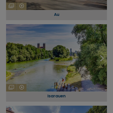
10
Au
7
Isarauen