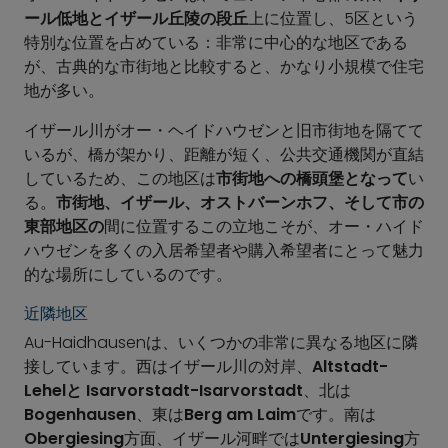
ール低地とイザール丘陵の段丘
上に位置し、5区という
特別な位置を占めている：非常に中心的な地区である
が、古典的な市街地と比較すると、かなり小規模で住宅
地が多い。
イザール川がオー・ヘイドハウゼンと旧市街地を隔てて
いるが、橋が架かり、距離が短く、公共交通機関が直結
しているため、この地区は
市街地への橋頭堡となって
い
る。
市街地、イザール、オストバーンホフ、そして市の
東部地区の
間に位置するこの立地こそが、オー・ハイド
ハウゼンを多くの入居希望者や購入希望者にとって魅力
的な場所にしているのです。
近隣地区
Au-Haidhausenは、いくつかの非常に異なる地区に隣
接しています。西はイザール川の対岸、
Altstadt-
Lehelと
Isarvorstadt-Isarvorstadt
、北は
Bogenhausen
、東は
Berg am Laim
です。南は
Obergiesing
方面、イザール河畔では
Untergiesing
方