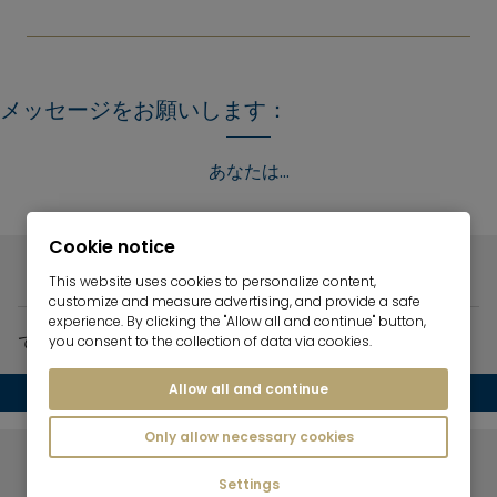
メッセージをお願いします：
あなたは...
Cookie notice
物件をお探しですか？
This website uses cookies to personalize content,
customize and measure advertising, and provide a safe
experience. By clicking the "Allow all and continue" button,
できれば、夢の物件の具体的な詳細をお知らせください。
you consent to the collection of data via cookies.
をフォームに追加する。
Allow all and continue
Only allow necessary cookies
家具付き物件をお探しですか？
Settings