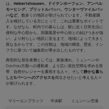
は、
Hebertshausen、ドイテンホーフェン、アンペル
モーヒング、プリットルバッハ、ウンターヴァイルバッ
ハなど
、数多くの地区が挙げられています。 不動産購
入を検討している方にとって、これは重要なポイントで
す。なぜなら、町内での暮らしは、駅に近く日常生活に
便利な中心部から、田園風景や中心街との結びつきが強
い、より村らしい地区に至るまで、地域によって大きく
異なるからです。この分類は、地域の構造、歴史、イン
フラに基づいて編集部が導き出したものです。
典型的な居住者層としては、家族連れ、ミュンヘンや
Dachau方面への通勤者、より広い居住空間を求める世
帯、自然やレジャーを重視する人々、そして
静かな暮ら
しとSバーンへのアクセスを
両立させたいと考える人々
が挙げられます。
マリーエンプラッツ
中央駅
ミュンヘン空港