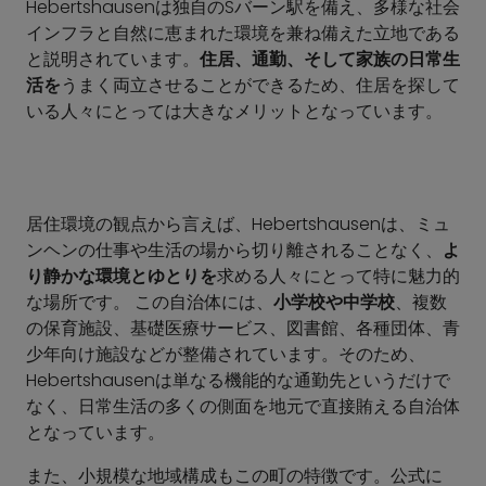
Hebertshausenは独自のSバーン駅を備え、多様な社会
インフラと自然に恵まれた環境を兼ね備えた立地である
と説明されています。
住居、通勤、そして家族の日常生
活を
うまく両立させることができるため、住居を探して
いる人々にとっては大きなメリットとなっています。
居住環境の観点から言えば、Hebertshausenは、ミュ
ンヘンの仕事や生活の場から切り離されることなく、
よ
り静かな環境とゆとりを
求める人々にとって特に魅力的
な場所です。 この自治体には、
小学校や中学校
、複数
の保育施設、基礎医療サービス、図書館、各種団体、青
少年向け施設などが整備されています。そのため、
Hebertshausenは単なる機能的な通勤先というだけで
なく、日常生活の多くの側面を地元で直接賄える自治体
となっています。
また、小規模な地域構成もこの町の特徴です。公式に