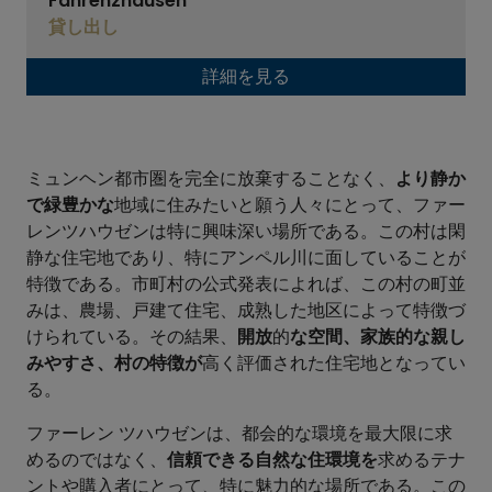
Fahrenzhausen
貸し出し
詳細を見る
ミュンヘン都市圏を完全に放棄することなく、
より静か
で緑豊かな
地域に住みたいと願う人々にとって、ファー
レンツハウゼンは特に興味深い場所である。この村は閑
静な住宅地であり、特にアンペル川に面していることが
特徴である。市町村の公式発表によれば、この村の町並
みは、農場、戸建て住宅、成熟した地区によって特徴づ
けられている。その結果、
開放
的
な空間、家族的な親し
みやすさ、村の特徴が
高く評価された住宅地となってい
る。
ファーレン ツハウゼンは、都会的な環境を最大限に求
めるのではなく、
信頼できる自然な住環境を
求めるテナ
ントや購入者にとって、特に魅力的な場所である。この