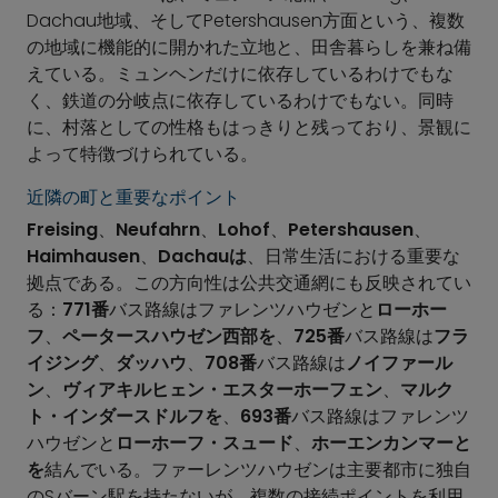
Dachau地域、そしてPetershausen方面という、複数
の地域に機能的に開かれた立地と、田舎暮らしを兼ね備
えている。ミュンヘンだけに依存しているわけでもな
く、鉄道の分岐点に依存しているわけでもない。同時
に、村落としての性格もはっきりと残っており、景観に
よって特徴づけられている。
近隣の町と重要なポイント
Freising
、
Neufahrn
、
Lohof
、
Petershausen
、
Haimhausen
、
Dachauは
、日常生活における重要な
拠点である。この方向性は公共交通網にも反映されてい
る：
771番
バス路線はファレンツハウゼンと
ローホー
フ
、
ペータースハウゼン西部を
、
725番
バス路線は
フラ
イジング
、
ダッハウ
、
708番
バス路線は
ノイファール
ン
、
ヴィアキルヒェン・エスターホーフェン
、
マルク
ト・インダースドルフを
、
693番
バス路線はファレンツ
ハウゼンと
ローホーフ・スュード
、
ホーエンカンマーと
を
結んでいる。ファーレンツハウゼンは主要都市に独自
のSバーン駅を持たないが、複数の接続ポイントを利用