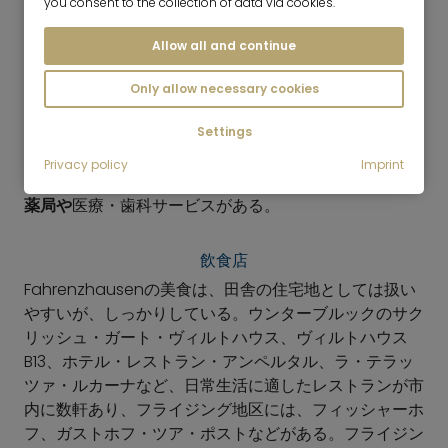
you consent to the collection of data via cookies.
Allow all and continue
Only allow necessary cookies
ショッピング
ファレンツハウゼンは基本的なサービスの面でも恵まれ
Settings
ている。
グロースネーバッハには
スーパーマーケットや
Privacy policy
Imprint
日常生活に必要な商業施設があり、主要な町には
ゲッツ
薬局や
医療・歯科サービスがある。
飲食店
Fahrenzhausenの美食は、田舎の住宅地としては扱い
やすいが、しっかりしている。ウンターブルックのサク
リッシュ・ガート・ヴィルトハウス、ヴィルトハウス
B13、ホテル・レストラン・アンペルタル、ラ・テラッ
ツァ・ルカーナなど、日常生活に適したレストランが市
内に数軒あり、フライジング地区には、フィッシャーホ
フ、ガストホフ・ツア・ポストなどがある。フライジン