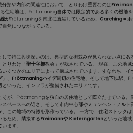
辺の地域分類や内部の関連性において、とりわけ重要なのは
Fre
iman
る住宅地は、Fröttmaning自体では限定的である多くの機
6線が
Fröttmaningを南北に直結しているため、
Garching
で自然につながっている。
住宅地として特に興味深いのは、典型的な街並みが見られない点にある
、とりわけ「
聖十字架
教会」が残されている。 現在、この地
るいくつかのエリアによって構成されています。すなわち、イ
グ
」、
Fröttmaningハイデ
周辺の住宅地、そして地下鉄駅、P
辺といった、インフラが整備されたエリアです。
そが、Fröttmaningを独自の居住地として際立たせている
ンスペースへの近さ、そして市内中心部やミュンヘン・ノルト
が、この地域の特徴を形作っている。 一方で、住宅ストックは
いるため、隣接する
Freimannや
Kieferngarten
といった地域
ています。