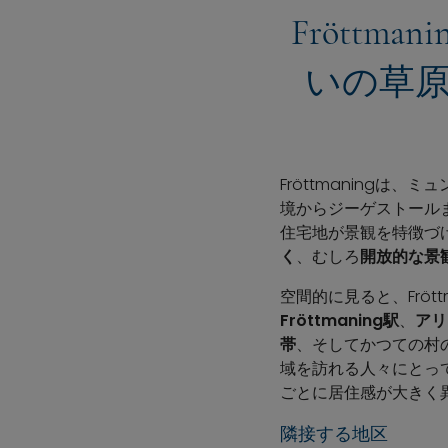
Frött
いの草原
Fröttmaningは、
境からジーゲストール
住宅地が景観を特徴づけて
く
、むしろ
開放的な景
空間的に見ると、Frö
Fröttmaning駅
、
アリ
帯
、そしてかつての村
域を訪れる人々にとっ
ごとに居住感が大きく
隣接する地区