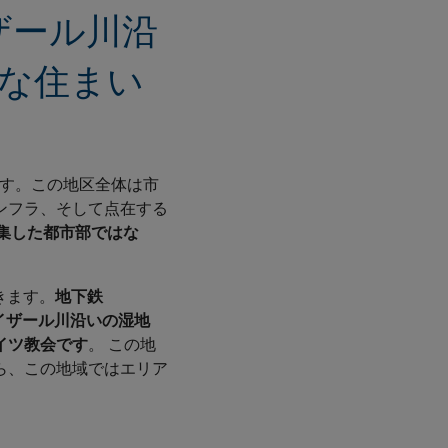
イザール川沿
別な住まい
す。この地区全体は市
ンフラ、そして点在する
集した都市部ではな
きます。
地下鉄
イザール川沿いの湿地
イツ教会です
。 この地
ら、この地域ではエリア