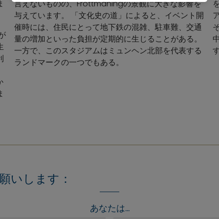
ま
言えないものの、Fröttmaningの景観に大きな影響を
を
与えています。 「文化史の道」によると、イベント開
催時には、住民にとって地下鉄の混雑、駐車難、交通
が
量の増加といった負担が定期的に生じることがある。
生
一方で、このスタジアムはミュンヘン北部を代表する
利
ランドマークの一つでもある。
か
ま
願いします：
あなたは...