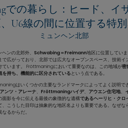
maningでの暮らし：ヒード、
、U6線の間に位置する特
ミュンヘン北部
ミュンヘンの北郊外、
Schwabing＝Freimann
地区に位置していま
まで広がっており、北部では広大なオープンスペース、技術イ
います。 Fröttmaningにおいて重要なのは、この地域が
密
観を持ち、機能的に区分されている
という点である。
ttmaningはいくつかの主要なランドマークによってよく説明で
アンツ・アレーナ
、
Fröttmaningハイデ
、
アウエン住宅地
、
の面影を今に伝える最後の象徴的な遺構
であるヘーリヒ・クロ
て、こうした目印は抽象的な地区名よりも重要である。なぜな
異なるからだ。