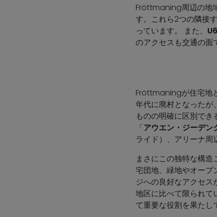
Fröttmaning周
す。これら2つの隣接す
っています。 また、
U
のアクセスも交通の面
Fröttmaningが
年代に廃村となったが
ものの明確に区別でき
「
アウエン・ジーデン
ライド）、アリーナ周
まさにこの独特な構造こ
宅団地、緑地やオープ
ジへの良好なアクセス
地区に比べて限られて
て重要な役割を果たし