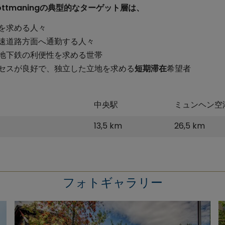
ttmaningの典型的なターゲット層は、
を求める人々
速道路方面へ通勤する人々
地下鉄の利便性を求める世帯
セスが良好で、独立した立地を求める
短期滞在
希望者
中央駅
ミュンヘン空
13,5 km
26,5 km
フォトギャラリー