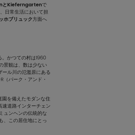
nとKieferngarten
で
能を、日常生活において担
＝ホッホブリュック
方面へ
。かつての村は1960
域の景観は、数は少ない
ザール川の氾濫原にある
+R（パーク・アンド・
。庭園を備えたモダンな住
高速道路インターチェン
ミュンヘンの伝統的な
も、この居住地にとっ