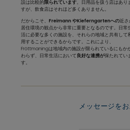
設は比較的
限られています
。日用品を扱う店はあり
すが、飲食店はそれほど多くありません。
だからこそ、
Freimann
やKieferngartenへの
近さ
居住環境の観点から非常に重要となるのです。日常
活に必要な多くの施設を、それらの地域と共有して
用することができるからです。これにより、
Fröttmaningは地域内の施設が限られているにもか
わらず、日常生活において
良好な連携が
保たれてい
す。
メッセージをお