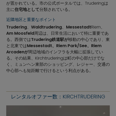
が置かれている。市の公式ポータルでは、Truderingは
主に
住宅地として
分類されている。
近隣地区と重要なポイント
Trudering
、
Waldtrudering
、
Messestadt
Riem、
Am Moosfeld
周辺は、日常生活において特に重要であ
る。西側では
Trudering鉄道駅が
移動の中心であり、東
と北東では
Messestadt、Riem Park/See、Riem
Arcadenが
周辺地域のインフラを大幅に拡張してい
る。その結果、Kirchtruderingは町の中心部だけでな
く、ミュンヘン東部のショッピング、レジャー、交通の
中心部へも短距離で行けるという利点がある。
レンタルオファー数：KIRCHTRUDERING