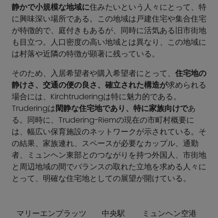
静かで小規模な地域に
住みたいという人々にとって、特
に興味深い場所である。この地域は戸建住宅や集合住宅
が特徴的で、庭付きもあるが、同時に活気ある旧市街地
も目立つ。人口密度の高い地域とは異なり、この地域に
は村落や近隣の特徴が顕著に残っている。
そのため、入居希望者や購入希望者にとって、
住宅地の
静けさ、交通の便の良さ、確立された構造が
求められる
場合には、Kirchtruderingは特に魅力的である。
Truderingは
閑静な住宅地であり、特に家族向けで
あ
る。同時に、Trudering-Riemの現在の市町村概要に
は、幅広い保育施設のネットワークが示されている。そ
の結果、家族連れ、スペースが必要なカップル、通勤
者、ミュンヘン東部とのつながりを持つ外国人、市街地
と周辺地域の間でバランスの取れた立地を求める人々に
とって、明確な住宅地としての展望が開けている。
マリーエンプラッツ
中央駅
ミュンヘン空港