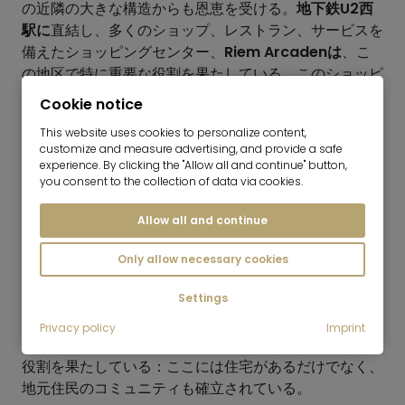
の近隣の大きな構造からも恩恵を受ける。
地下鉄U2西
駅に
直結し、多くのショップ、レストラン、サービスを
備えたショッピングセンター、
Riem Arcadenは
、こ
の地区で特に重要な役割を果たしている。このショッピ
ングセンターは、住宅地としての特徴を失うことなく、
Cookie notice
近隣にショッピングの中心を提供している。
This website uses cookies to personalize content,
customize and measure advertising, and provide a safe
飲食店
experience. By clicking the "Allow all and continue" button,
you consent to the collection of data via cookies.
Kirchtruderingは、歴史的な町の中心部が非常にはっき
りしている。KulturGeschichtsPfad は、
Allow all and continue
Kirchtruderingの初期のレストランであり、今日でも町
並みを形成している
Gasthof Göttlerについて
言及し
Only allow necessary cookies
ている。
Gasthof Obermaierも
また、より広い
Settings
Truderingの町の中心部で重要な歴史的役割を果たして
いる。また、ガストホフ・オーベルマイヤーは、より広
Privacy policy
Imprint
いトゥルーダリングの中心街において、歴史的に重要な
役割を果たしている：ここには住宅があるだけでなく、
地元住民のコミュニティも確立されている。