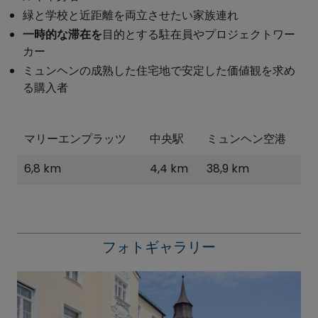
緑と学校と近距離を両立させたい家族連れ
一時的な滞在を
目的とする駐在員やプロジェクトワー
カー
ミュンヘンの成熟した住宅地で安定した価値観を求め
る購入者
マリーエンプラッツ
中央駅
ミュンヘン空港
6,8 km
4,4 km
38,9 km
フォトギャラリー