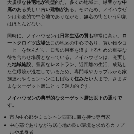
大規模な
住宅地が
典型的だ。多くの地域に、緑豊かな
中
庭の
ある美しい
古い建物が
ある。そのため、ノイハウゼ
ンは都会的で中心地でありながら、無名の街という印象
はほとんどない。
同時に、ノイハウゼンは
日常生活の質も
非常に高い。
ロ
ートクロイツ広場は
この地区の中心であり、買い物やコ
ーヒーを飲んだり、日常の用事を済ませるための重要な
待ち合わせ場所となっている。ノイハウゼンは、充実し
た
地域施設
、豊富な
レストラン
、近距離の生活、成熟し
た住環境が混在しているため、専門職やカップルから家
族連れやミュンヘンに
しばらく住みたい
人まで、さまざ
まなターゲット層にとって魅力的です。
ノイハウゼンの典型的なターゲット層は以下の通りで
す。
市内中心部やミュンヘン西部に職を持つ専門家
中心部でありながら居心地の良い環境を求めるカップ
ルや単身者