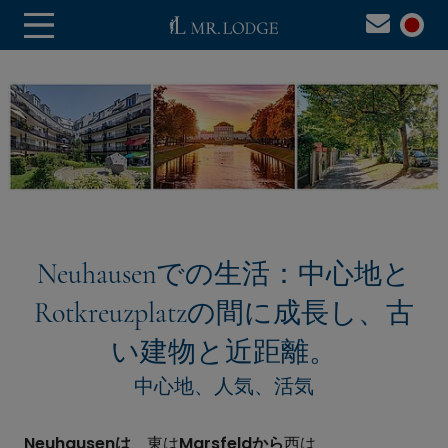
Neuhausenでの生活：中心地と
Rotkreuzplatzの間に成長し、古
い建物と近距離。
中心地、人気、活気
Neuhausenは
、東は
Marsfeldから
西は