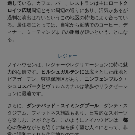
適して
いる。カフェ、バー、レストランは主に
ロートク
ロイツ広場
周辺とその周辺の通りにあり、活気があるが
過剰な演出はないというこの地区の特徴によく合ってい
る。居住者にとっては、自宅から近隣でのコーヒー、デ
ィナー、ミーティングまでの距離が短いということにな
る。
レジャー
ノイハウゼンは、レジャーやレクリエーションに特に魅
力的な街です。
ヒルシュガルテンには
広々とした緑地と
ビアガーデン、狩猟保護区があり、
ニンフェンブルク・
シュロスパークと
ヴュルムカナルは散歩やリラクゼーシ
ョンに最適です。
さらに、
ダンテバッド・スイミングプール
、ダンテ・ス
タジアム、フィットネス施設もあり、日常的なスポーツ
を楽しむことができる。このようにノイハウゼンは、
都
心に住み
ながらも近くに緑を多く望む人々にとって、非
常に調和のとれた住宅地なのです。