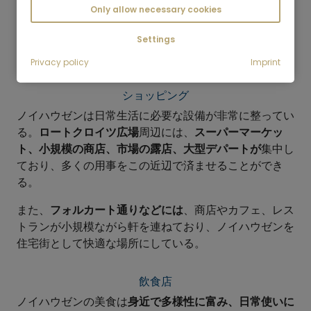
Only allow necessary cookies
Settings
Privacy policy
Imprint
ショッピング
ノイハウゼンは日常生活に必要な設備が非常に整ってい
る。
ロートクロイツ広場
周辺には、
スーパーマーケッ
ト、小規模の商店、市場の露店、大型デパートが
集中し
ており、多くの用事をこの近辺で済ませることができ
る。
また、
フォルカート通りなどには
、商店やカフェ、レス
トランが小規模ながら軒を連ねており、ノイハウゼンを
住宅街として快適な場所にしている。
飲食店
ノイハウゼンの美食は
身近で多様性に富み、日常使いに