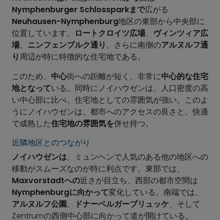
Nymphenburger Schlossparkまで
広がる
Neuhausen-Nymphenburg
地区の東部から中央部に
位置しています。
ロートクロイツ広場
、
ヴィンツィア広
場
、
ニンフェンブルク通り
、さらに南側の
アルヌルフ通
り
周辺が特に特徴的な住宅地である。
このため、
中心
街への距離が短く、非常に
中心的な住宅
地となって
いる。同時にノイハウゼンは、人口密度の高
い中心部に比べ、住宅地としての雰囲気が強い。このよ
うにノイハウゼンは、都市へのアクセスの良さと、快適
で成熟した
住宅地の雰囲気を
併せ持つ。
近隣地区とのつながり
ノイハウゼンは
、ミュンヘンで人気のある他の地区への
移動がスムーズなのが特に利点です。東部では、
Maxvorstadtへの
近さが目立ち、西部の都市空間は
Nymphenburgに向かって
変化している。南端では、
アルヌルフ公園
、
ドナーベルガーブリュッケ
、そして
Zentrumの西側中心部に向かって道が開けている。