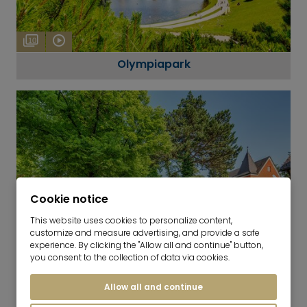
10
Olympiapark
Cookie notice
This website uses cookies to personalize content,
customize and measure advertising, and provide a safe
experience. By clicking the "Allow all and continue" button,
you consent to the collection of data via cookies.
10
Nymphenburg
Allow all and continue