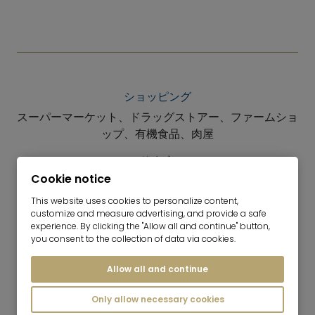
ショッピング
スーパーマーケット、ドラッグストアー、ファームショ
ップ、有機食品、肉屋
飲食店
Cookie notice
レストラン、郷土料理屋、カフェー
This website uses cookies to personalize content,
レジャー
customize and measure advertising, and provide a safe
experience. By clicking the "Allow all and continue" button,
テニス、グライダー、自然体験道、ハイキング・自転車
you consent to the collection of data via cookies.
道
Allow all and continue
Only allow necessary cookies