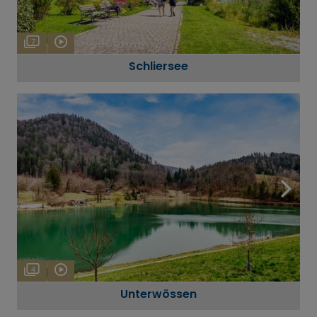
7
Schliersee
4
Unterwössen