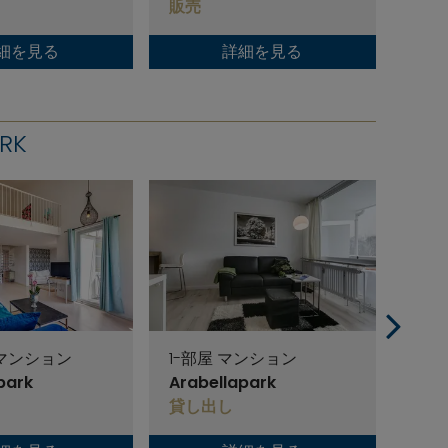
販売
販売
細を見る
詳細を見る
RK
 マンション
1-部屋 マンション
4-
park
Arabellapark
Arab
貸し出し
貸し