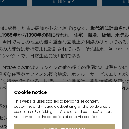
見る
詳細を見る
詳
は、歴史的に成長した古い建物が並ぶ地区ではなく、
近代的に計画され
に
1965年から1998年の間に
行われ、
住宅、職場、店舗、ホテル
、今日でもこの地区の最も重要な立地上の利点のひとつである
の大部分は歩行者用に設計されている。その結果、Arabellap
コンパクトで、日常生活に実用的である。
Arabellaparkはミュンヘンの他の多くの住宅地とは明らか
規模な住宅やオフィスの複合施設、ホテル、サービスエリアが
ジを特徴づけている。同時に、この地域は日常生活路線が短い
ディアによると、Arabellaparkの
約40ヘクタールに
約1
万
Cookie notice
This website uses cookies to personalize content,
下の通りである。
customize and measure advertising, and provide a safe
experience. By clicking the "Allow all and continue" button,
you consent to the collection of data via cookies.
センターへの距離が短い専門職
カップルや単身者