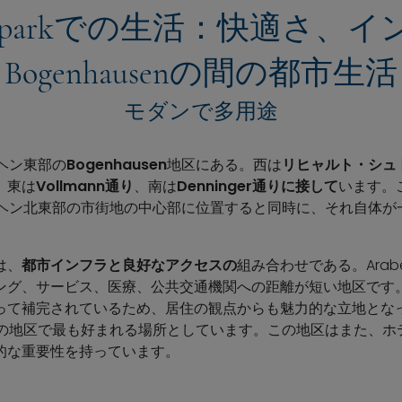
ellaparkでの生活：快適さ、
Bogenhausenの間の都市生活
モダンで多用途
ュンヘン東部の
Bogenhausen
地区にある。西は
リヒャルト・シュ
、東は
Vollmann通り
、南は
Denninger通りに接して
います。
kはミュンヘン北東部の市街地の中心部に位置すると同時に、それ自体
は、
都市インフラと良好なアクセスの
組み合わせである。Arabe
ング、サービス、医療、公共交通機関への距離が短い地区です
って補完されているため、居住の観点からも魅力的な立地とな
arkをこの地区で最も好まれる場所としています。この地区はまた、
的な重要性を持っています。