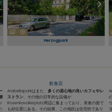
8
Herzogpark
飲食店
ー
Arabellaparkはまた、
多くの居心地の良いカフェやレ
A
者
ストラン
、その他の日常的な設備が
か
Rosenkavalierplatz周辺に集まっており、美食の面で
の
も好位置にある。その結果、この地区は住宅街であり