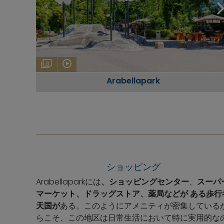
8
Arabellapark
ショッピング
Arabellaparkには
、ショッピングセンター
、
スーパ
マーケット、ドラッグストア、薬局などが
ある歩行
天国が
ある。このようにアメニティが密集している
らこそ、この地区は日常生活において特に実用的な