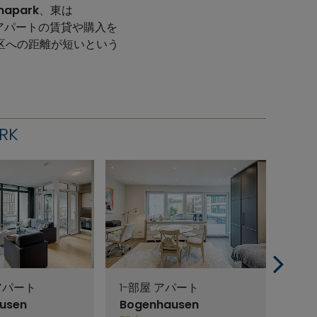
mapark
、東は
rkでアパートの賃貸や購入を
区への距離が短いという
RK
 アパート
1-部屋 アパート
1-
usen
Bogenhausen
Bog