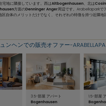
複数の住宅地に隣接しています。西は
Altbogenhausen
、北は
Cosi
hausen
方面の
Denninger Anger
周辺です。Arabellapa
地区自体のメリットだけでなく、それぞれの特徴を持つ近隣地
ュンヘンでの販売オファー-ARABELLAPA
3.5-部屋 アパート
1.5-部屋
Bogenhausen
Bogenha