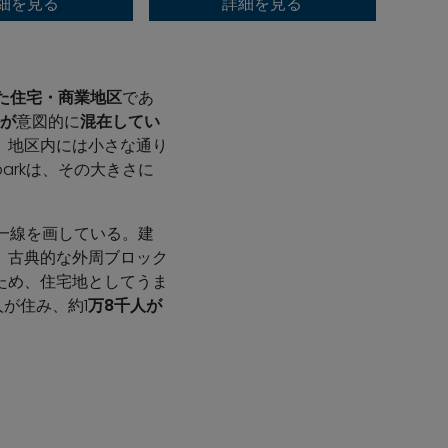
細を見る
詳細を見る
た住宅・商業地区
であ
が
意図的に
混在してい
。地区内には小さな通り
arkは、その大きさに
に一線を画している。建
、古典的な外周ブロック
ため、住宅地としてうま
人が住み、約1
万8千人が