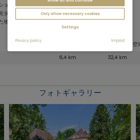
Allow all and continue
ショナルや駐在員
モダンで交通の便の良い住宅地をお探しの方
Only allow necessary cookies
た地区での
仮住まいに
関心のある方
Settings
Privacy policy
Imprint
中央駅
ミュンヘン空
6,4 km
32,4 km
フォトギャラリー