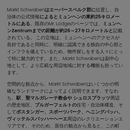
Markt Schwaben
はエーバースベルク郡に
位置し、自
治体の公式情報
によるとミュンヘンの東約25キロメー
トルにある
。既存のMr. Lodgeのページでは、
ミュンヘ
ンZentrumまでの距離が約26～27キロメートルと
記載
されている。 この立地は、ミュンヘンへのアクセスが
良好であると同時に、明確に認識できる独自の中心部と
インフラを備えているため、物件探しをする人々にとっ
て特に魅力的です。また、Markt Schwabenは副中心
地として、より広範な周辺地域に対する機能も担ってい
ます。
空間的な観点から、Markt Schwabenはいくつかの明
確なランドマークによってよく説明できます。すなわ
ち、
駅
、
聖マルガレーテ教会や
シュロスプラッツ
周辺
の歴史地区、
ブルガーフェルトの
住宅・自治体構造、そ
して
ポスタンガー、スポーツパーク、ヘニングバッハ、
ヴィッテルスバッハーヘーエ
周辺のレクリエーションエ
リアです。 そのため、居住の観点から見ると、この町