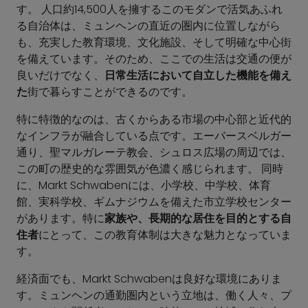
す。 人口約14,500人を擁するこのモダンで活気あふれ
る自治体は、ミュンヘンの直近の圏内に位置しながら
も、充実した教育環境、文化施設、そして明確な中心街
を備えています。そのため、ここでの生活は交通の便が
良いだけでなく、
日常生活において自立した機能を備え
た
街で暮らすことができるのです。
特に特徴的なのは、古くからある市場の中心部と近代的
なインフラが融合している点です。エーバースベルガー
通り、聖マルガレーテ教会、シュロス広場の周辺では、
この町の歴史的な雰囲気が色濃く感じられます。 同時
に、Markt Schwabenには、小学校、中学校、体育
館、実科学校、ギムナジウムを備えた市立学校センター
があります。特に
家族や、長期的な居住を目的とする自
住者
にとって、この教育体制は大きな魅力となっていま
す。
経済面でも、Markt Schwabenは良好な環境にありま
す。ミュンヘンの通勤圏内という立地は、働く人々、プ