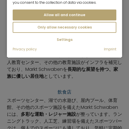
you consent to the collection of data via cookies.
Allow all and continue
ショッピング
Only allow necessary cookies
Markt Schwabenは、
充実した学校・教育環境
が整っ
Settings
ているため、家族連れにとって特に魅力的な場所です。
自治体の学校センターには、小学校、中学校、体育館、
Privacy policy
Imprint
実科学校、ギムナジウムが属しています。音楽学校、成
人教育センター、その他の教育施設がインフラを補完し
ており、Markt Schwabenを
長期的な展望を持つ、家
族に優しい居住地
としています。
飲食店
スポーツセンター、湖での水遊び、屋内プール、体育
館、その他のスポーツ施設を備えたMarkt Schwaben
には、
多彩な運動・レジャー施設
が整っています。ラン
ニングトラック、人工芝、練習場を備えたスポーツパー
クは、個人でのスポーツにも適しており、気軽に定期的