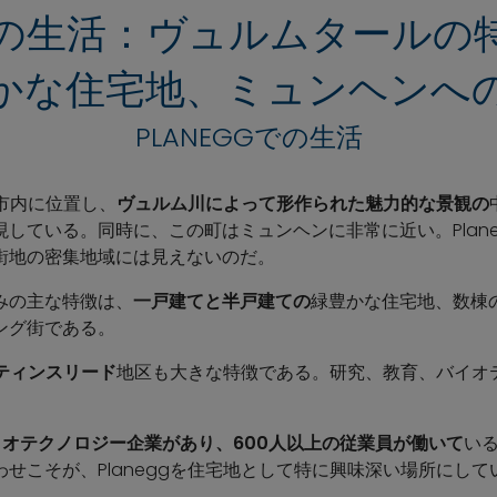
ggでの生活：ヴュルムタール
かな住宅地、ミュンヘンへ
PLANEGGでの生活
ン市内に位置し、
ヴュルム川によって形作られた魅力的な景観の
している。同時に、この町はミュンヘンに非常に近い。Plane
街地の密集地域には見えないのだ。
みの主な特徴は、
一戸建てと半戸建ての
緑豊かな住宅地、数棟
ング街である。
ティンスリード
地区も大きな特徴である。研究、教育、バイオ
。
イオテクノロジー企業があり、600人以上の従業員が働いて
い
せこそが、Planeggを住宅地として特に興味深い場所にして