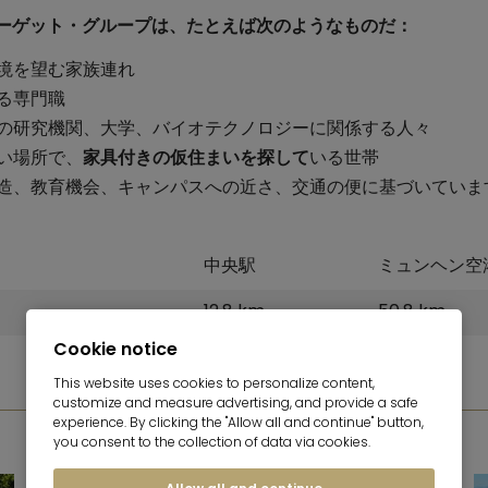
なターゲット・グループは、たとえば次のようなものだ：
境を望む家族連れ
る専門職
の研究機関、大学、バイオテクノロジーに関係する人々
い場所で、
家具付きの仮住まいを探して
いる世帯
造、教育機会、キャンパスへの近さ、交通の便に基づいていま
中央駅
ミュンヘン空
12,8 km
50,8 km
Cookie notice
This website uses cookies to personalize content,
customize and measure advertising, and provide a safe
experience. By clicking the "Allow all and continue" button,
フォトギャラリー
you consent to the collection of data via cookies.