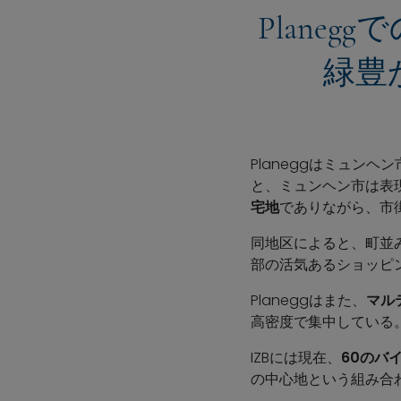
Plane
緑豊
Planeggはミュンヘ
と、ミュンヘン市は表現
宅地
でありながら、市
同地区によると、町並
部の活気あるショッピ
Planeggはまた、
マル
高密度で集中している
IZBには現在、
60のバ
の中心地という組み合わ