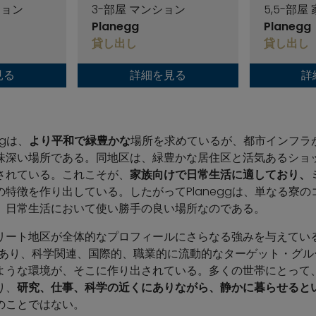
ション
3-部屋 マンション
5,5-部屋
Planegg
Planegg
貸し出し
貸し出し
見る
詳細を見る
詳
ggは、
より平和で緑豊かな
場所を求めているが、都市インフラ
味深い場所である。同地区は、緑豊かな居住区と活気あるショ
されている。これこそが、
家族向けで日常生活に適しており、
の特徴を作り出している。したがってPlaneggは、単なる寮
、日常生活において使い勝手の良い場所なのである。
リート地区が全体的なプロフィールにさらなる強みを与えてい
があり、科学関連、国際的、職業的に流動的なターゲット・グループ
ような環境が、そこに作り出されている。多くの世帯にとって
り、
研究、仕事、科学の近くにありながら、静かに暮らせると
のことではない。