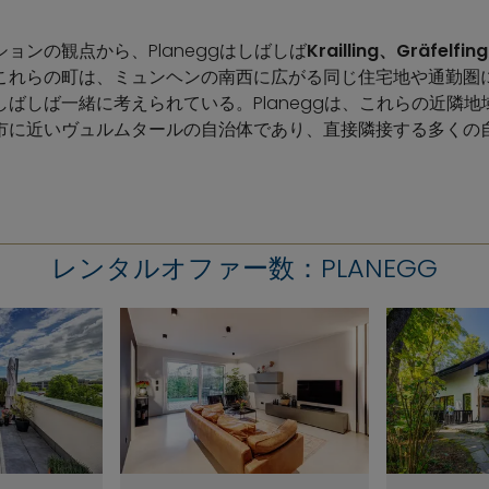
ョンの観点から、Planeggはしばしば
Krailling、Gräfelfi
これらの町は、ミュンヘンの南西に広がる同じ住宅地や通勤圏に
ばしば一緒に考えられている。Planeggは、これらの近隣
市に近いヴュルムタールの自治体であり、直接隣接する多くの
レンタルオファー数：PLANEGG