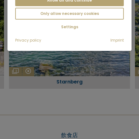
Allow all and continue
Only allow necessary cookies
Settings
Privacy policy
Imprint
3
Starnberg
飲食店