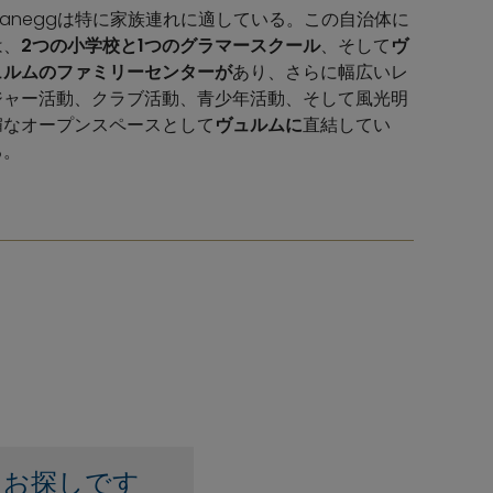
Planeggは特に家族連れに適している。この自治体に
は、
2つの小学校と1つのグラマースクール
、そして
ヴ
ュルムのファミリーセンターが
あり、さらに幅広いレ
ジャー活動、クラブ活動、青少年活動、そして風光明
媚なオープンスペースとして
ヴュルムに
直結してい
る。
をお探しです