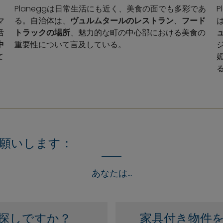
Planeggは日常生活にも近く、美食の面でも多彩であ
マ
る。自治体は、
ヴュルムタールのレストラン
、
フード
活
トラックの場所
、魅力的な町の中心部における美食の
中
重要性について言及している。
て
願いします：
あなたは...
探しですか？
家具付き物件