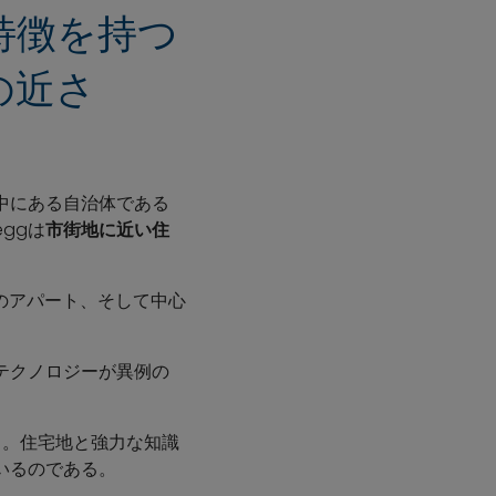
の特徴を持つ
の近さ
中にある自治体である
ggは
市街地に近い住
のアパート、そして中心
テクノロジーが異例の
る。住宅地と強力な知識
いるのである。