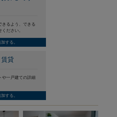
？
できるよう、できる
せください。
追加する。
き賃貸
トや一戸建ての詳細
追加する。