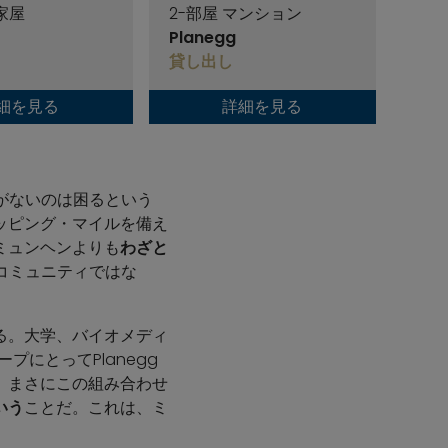
 家屋
2-部屋 マンション
Planegg
貸し出し
細を見る
詳細を見る
がないのは困るという
ッピング・マイルを備え
ミュンヘンよりも
わざと
のコミュニティではな
る。大学、バイオメディ
にとってPlanegg
、まさにこの組み合わせ
いう
ことだ。これは、ミ