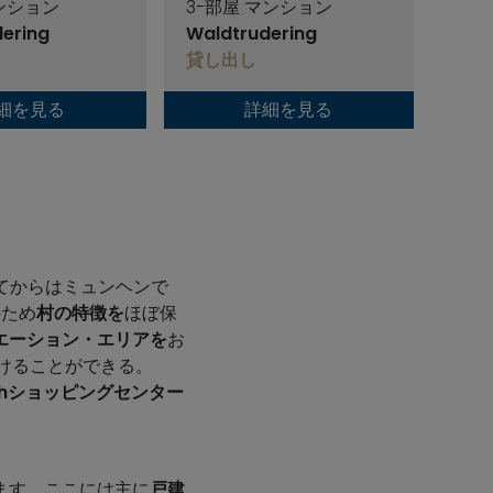
マンション
3-部屋 マンション
3-
ering
Waldtrudering
Wal
貸し出し
貸し
細を見る
詳細を見る
転してからはミュンヘンで
のため
村の特徴を
ほぼ保
エーション・エリアを
お
けることができる。
achショッピングセンター
ます。ここには主に
戸建