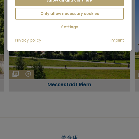
Allow all and continue
Only allow necessary cookies
Settings
Privacy policy
Imprint
8
Messestadt Riem
飲食店