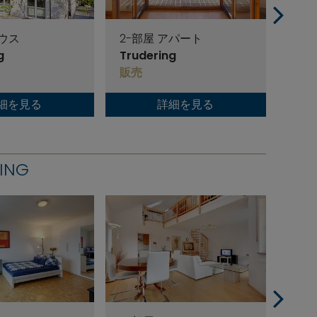
ハウス
2-部屋 アパート
6-
g
Trudering
Trud
販売
販売
細を見る
詳細を見る
ING