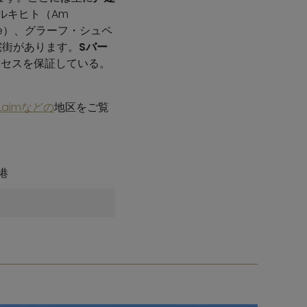
ビルキヒト（Am
raße）、グラーフ・シュペ
住宅街があります。
Sバー
クセスを保証している。
 Laimなどの
地区をご覧
港