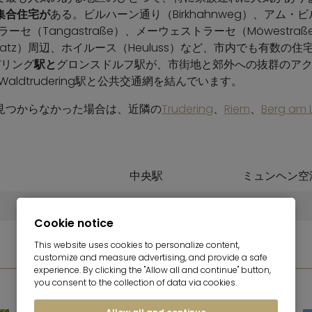
集合住宅が
ある。ビルハーン通り（Birkhahnweg）、アム・
ストラーセ（Tangastraße）、メーウェストラーセ（Möwest
e-Platz）周辺、ホイルース（Heuluss）など、市内でも有数の
デリング
駅と
グロンスドルフ駅が、市街地と郊外への抜群のア
Waldtrudering駅と公共交通網を結んでいます。
見つからなかった場合は、近隣の
Trudering
、
Riem
、
Berg am
。
中央駅
ミュンヘン空
12,4 km
38,9 km
Cookie notice
This website uses cookies to personalize content,
customize and measure advertising, and provide a safe
experience. By clicking the "Allow all and continue" button,
フォトギャラリー
you consent to the collection of data via cookies.