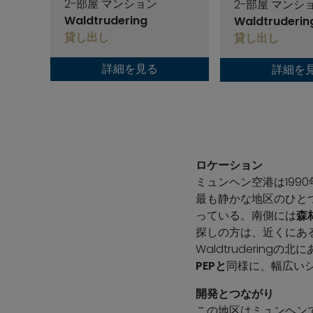
2-部屋 マンション
2-部屋 マンシ
Waldtrudering
Waldtruderin
貸し出し
貸し出し
詳細を見る
詳細を
ロケーション
ミュンヘン空港は1990
最も静かな地区のひとつとなっ
っている。南側には
森
探しの方は、近くにあ
Waldtruderingの北
PEPと
同様に、幅広い
開発とつながり
この地区はミュンヘン