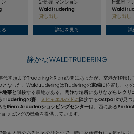
ョン
2-部屋 マンション
1-部屋 
g
Waldtrudering
Waldtrud
貸し出し
貸し出し
見る
詳細を見る
詳
静かなWALDTRUDERING
年代初頭までTruderingとRiemの間にあったが、空港が移
た。WaldtruderingはTruderingの
東端に
位置し、そ
林地帯と
隣接する農地がある。閑静な場所にありながら
レクリ
る
Truderingの森
、
ミヒャエルバドに
隣接する
Ostparkで
見つ
にある
Riem Arcadenショッピングセンターは
、西にある
Perl
ショッピングの機会を提供しています。
で最も人気のある地区のひとつで、特に家族連れに人気があり