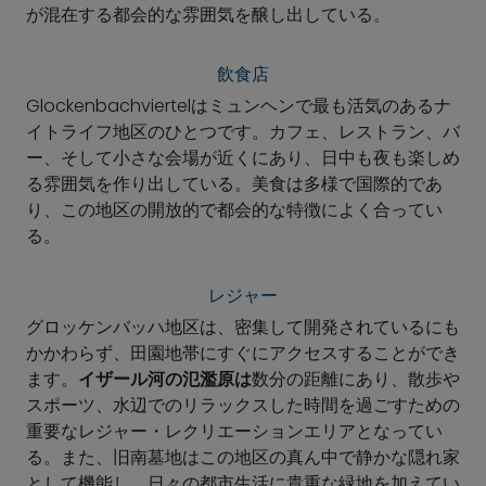
が混在する都会的な雰囲気を醸し出している。
飲食店
Glockenbachviertelはミュンヘンで最も活気のあるナ
イトライフ地区のひとつです。カフェ、レストラン、バ
ー、そして小さな会場が近くにあり、日中も夜も楽しめ
る雰囲気を作り出している。美食は多様で国際的であ
り、この地区の開放的で都会的な特徴によく合ってい
る。
レジャー
グロッケンバッハ地区は、密集して開発されているにも
かかわらず、田園地帯にすぐにアクセスすることができ
ます。
イザール河の氾濫原は
数分の距離にあり、散歩や
スポーツ、水辺でのリラックスした時間を過ごすための
重要なレジャー・レクリエーションエリアとなってい
る。また、旧南墓地はこの地区の真ん中で静かな隠れ家
として機能し、日々の都市生活に貴重な緑地を加えてい