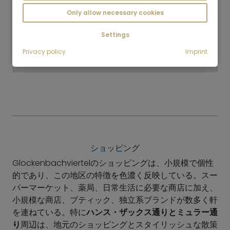
Only allow necessary cookies
Settings
6
Privacy policy
Imprint
Schlachthofviertel - Isarvorstadt
ショッピング
Glockenbachviertelのショッピングは、小規模で個性
的であり、この地区の特徴を色濃く反映している。スー
パーマーケット、薬局、日常生活に必要な商店に加え、
小規模な商店、ブティック、独立系ブランドが数多く軒
を連ねている。特に
ハンス・ザックス通りとミュラー通
り
周辺は、地元のショッピングとスタイリッシュな散策