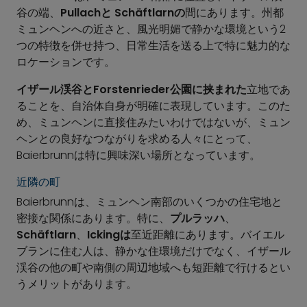
谷の端、
Pullachと
Schäftlarnの
間にあります。州都
ミュンヘンへの近さと、風光明媚で静かな環境という2
つの特徴を併せ持つ、日常生活を送る上で特に魅力的な
ロケーションです。
イザール渓谷とForstenrieder公園に挟まれた
立地であ
ることを、自治体自身が明確に表現しています。このた
め、ミュンヘンに直接住みたいわけではないが、ミュン
ヘンとの良好なつながりを求める人々にとって、
Baierbrunnは特に興味深い場所となっています。
近隣の町
Baierbrunnは、ミュンヘン南部のいくつかの住宅地と
密接な関係にあります。特に、
プルラッハ
、
Schäftlarn
、
Ickingは
至近距離にあります。バイエル
ブランに住む人は、静かな住環境だけでなく、イザール
渓谷の他の町や南側の周辺地域へも短距離で行けるとい
うメリットがあります。