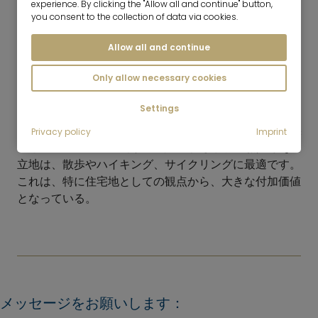
結果、Mr.ロッジは、日常生活において匿名的な存在で
experience. By clicking the "Allow all and continue" button,
you consent to the collection of data via cookies.
はなく、むしろ共同体的で地域に根ざした存在となって
いる。
Allow all and continue
レジャー
Only allow necessary cookies
Baierbrunnは、
プール、クライミング・ガーデン、テ
Settings
ニス・パーク、自然公園など
、田園地帯でのレジャーや
運動で特に高い評価を得ています。同時に、
イザール渓
Privacy policy
Imprint
谷と
フォルステンライダー公園に
挟まれた自然豊かな
立地は、散歩やハイキング、サイクリングに最適です。
これは、特に住宅地としての観点から、大きな付加価値
となっている。
メッセージをお願いします：