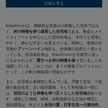
詳細を見る
Baierbrunnは、閉鎖的な街並みの密集した郊外ではな
く、
村の特徴を持つ成長した住宅地
である。教会とメイ
ンストリートを中心とした旧市街地は、今日でも管理し
やすく、静かな佇まいを見せている。同時に、後発の住
宅地や
ブッヘンハイン
地区も、全体像の自然な一部とな
っている。自治体自身は、Baierbrunnが大都市に近い
にもかかわらず、
愛すべき村の特徴を保って
いることを
強調している。これこそが、多くの検索プロファイルに
とって、この町が興味深い理由なのです。
また、住宅地も多様性に富んでいる。戸建て住宅、小規
模の集合住宅、古い既存建物、そして市街地の一部に
は、
別荘のような特徴を持つ広々とした住宅地が
ありま
す。成熟した地域、緑地、比較的静かな立地が補完し、
居住環境は、何よりも
生活の質、日常生活への適合性、