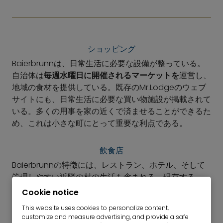
ショッピング
Baierbrunnは、日常生活に必要な設備が整っている。
自治体は
毎週水曜日に開催されるマーケットを
運営し、
地域の食材を提供している。既存のMr.Lodgeのウェブ
サイトにも、日常生活に必要な買い物施設が掲載されて
いる。多くの用事を家の近くで済ませることができるた
め、これは小さな町にとって重要な利点である。
飲食店
Baierbrunnの特徴には、レストラン、ホテル、そして
管理しやすい近隣の村の生活も含まれる。現存する
Mr.Lodgeのウェブサイトには、
ホテルやレストランが
Cookie notice
明記されている。さらに、自治体によれば、地域社会の
This website uses cookies to personalize content,
生活に重要な貢献をしているクラブや団体もある。その
customize and measure advertising, and provide a safe