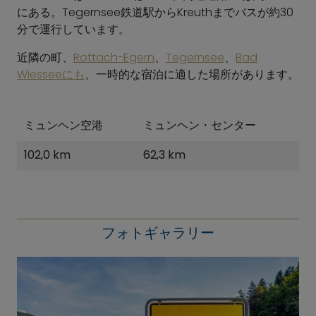
にある。Tegernsee鉄道駅からKreuthまでバスが約30
分で運行しています。
近隣の町、
Rottach-Egern
、
Tegernsee
、
Bad
Wiesseeにも
、一時的な宿泊に適した場所があります。
ミュンヘン空港
ミュンヘン・センター
102,0 km
62,3 km
フォトギャラリー