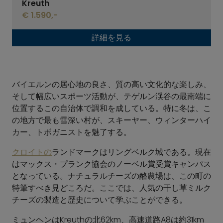
Kreuth
€ 1.590,-
詳細を見る
バイエルンの居心地の良さ、質の高い文化的な楽しみ、
そして幅広いスポーツ活動が、テゲルン渓谷の最南端に
位置するこの自治体で調和を成している。特に冬は、こ
の地方で最も雪深い村が、スキーヤー、ウィンターハイ
カー、トボガニストを魅了する。
クロイトの
ランドマークはリングベルク城である。現在
はマックス・プランク協会のノーベル賞受賞キャンパス
となっている。ナチュラルチーズの酪農場は、この町の
特筆すべき見どころだ。ここでは、人気の干し草ミルク
チーズの製造と歴史について学ぶことができる。
ミュンヘンはKreuthの北62km、高速道路A8は約31km