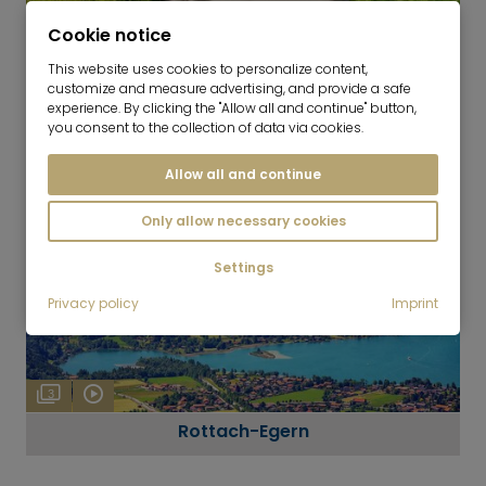
Cookie notice
7
This website uses cookies to personalize content,
Bad Wiessee
customize and measure advertising, and provide a safe
experience. By clicking the "Allow all and continue" button,
you consent to the collection of data via cookies.
Allow all and continue
Only allow necessary cookies
Settings
Privacy policy
Imprint
3
Rottach-Egern