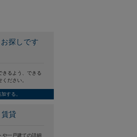
をお探しです
？
できるよう、できる
せください。
追加する。
き賃貸
トや一戸建ての詳細