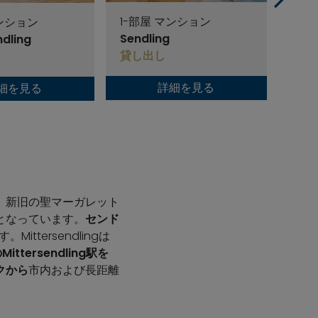
1-部屋 マンション
マンション
5-
Sendling
ndling
Send
貸し出し
貸し
詳細を見る
細を見る
。新旧の聖マーガレット
となっています。
センド
ttersendlingは
ittersendling駅を
クから
市内および長距離