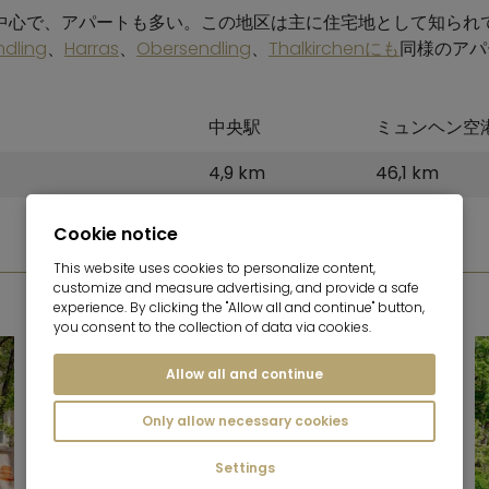
中心で、アパートも多い。この地区は主に住宅地として知られ
ndling
、
Harras
、
Obersendling
、
Thalkirchenにも
同様のアパ
中央駅
ミュンヘン空
4,9 km
46,1 km
Cookie notice
This website uses cookies to personalize content,
customize and measure advertising, and provide a safe
フォトギャラリー
experience. By clicking the "Allow all and continue" button,
you consent to the collection of data via cookies.
Allow all and continue
Only allow necessary cookies
Settings