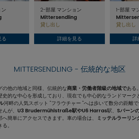
ョン
2-部屋 マンション
1-部屋 
g
Mittersendling
Mitterse
貸し出し
貸し出し
見る
詳細を見る
詳
MITTERSENDLING - 伝統的な地区
グの他の地域と同様、伝統的な
商業・労働者階級の地域で
ある
歴史的な中心を形成しており、現在でも中心的なランドマーク
ル
河畔の人気スポット "フラウチャー "へは歩いて数分の距離です。Mi
せんが、
U3 Brudermühlstraße駅やU6 Harras
駅、
SバーンのM
部へ簡単にアクセスできます。車の場合は、
ミッテルラーリン
きる。