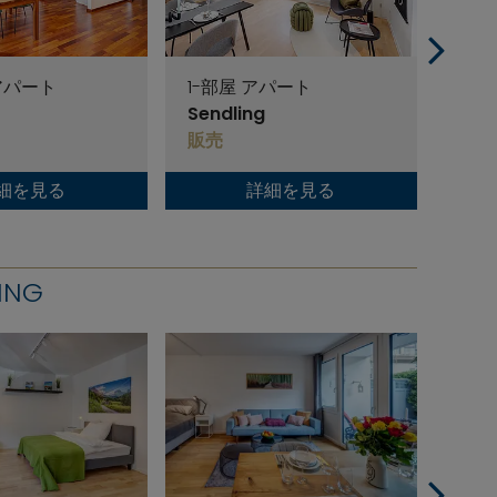
 アパート
1-部屋 アパート
2.5
Sendling
Send
販売
販売
細を見る
詳細を見る
ING