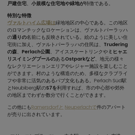
戸建住宅
、
小規模な住宅地や緑地が
特徴である。
特別な特徴
ヴァルトハイム広場は
緑地地区の中心である。この地区
のロマンチックなロケーションは、ヴァルトパーラッハ
の
通りの
名前にも反映されている。絵のように美しい住
宅街に加え、ヴァルトパーラッハの住民は、
Trudering
の森
、
Perlach公園
、アイススケートリンクや
ミヒャエ
リスイミングプールの
ある
Ostparkなど
、地元の様々
なレクリエーションエリアやレジャー施設を楽しむこと
ができます。村のような構造のため、多様なクラブライ
フや非常に活気のあるパブ文化もある。Perlach Süd駅
とNeubiberg駅の
S7を
利用すれば、市の中心部や郊外
の地区までわずか数分で行くことができます。
この他にも
Ramersdorfと
Neuperlachで
件のアパート
が売りに出されています。