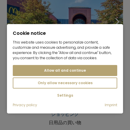
Cookie notice
This website uses cookies to personalize content,
customize and measure advertising, and provide a safe
experience. By clicking the "Allow all and continue" button,
9
you consent to the collection of data via cookies.
Neuperlach
Allow all and continue
Only allow necessary cookies
Settings
Privacy policy
Imprint
ショッピング
日用品の買い物