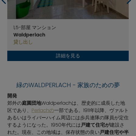
1,5-部屋 マンション
Waldperlach
貸し出し
詳細を見る
緑のWALDPERLACH - 家族のための夢
開発
郊外の
庭園団地
Waldperlachは、歴史的に成長した地
区であり、
Perlachの
一部である。1911年以降、ヴァルト
あるいはライバーハイム周辺には歩兵連隊の隊員が定住
するようになった。1950年代には
戸建て住宅が
建設さ
れた。現在、この地域は、保存状態の良い
戸建住宅や半