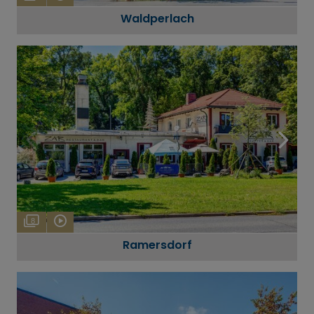
Waldperlach
8
Ramersdorf