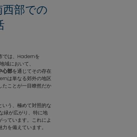
ン南西部での
活
では、Hadernを
この地域において、
中心部
を通じてその存在
ernは単なる郊外の地区
したことが一目瞭然だか
という、極めて対照的な
な緑が広がり、特に地
がっています。これによ
魅力を備えています。