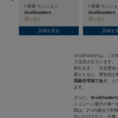
1-部屋 マンション
1-部屋 マンシ
Großhadern
Großhadern
貸し出し
貸し出し
詳細を見る
詳細を
Großhadernは、こ
て注目されています。 
取れます。「文化歴史
群とともに、歴史的な村
高級住宅地であり
、と
ます。
さらに、
Großhade
ミュンヘン最大の単一
院は、2つの拠点で年
すいだけでなく、仕事