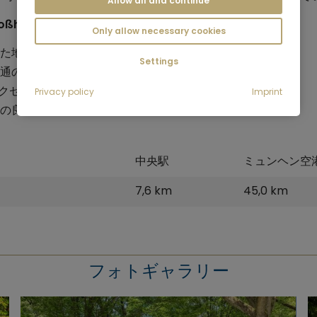
Allow all and continue
oßhadernの典型的なターゲット層は、
Only allow necessary cookies
た地域環境を重視する
家族
Settings
通の便の良い場所に居住を希望する
働く人々
アクセスが近いことを重視する、
病院や大学に近い世帯
Privacy policy
Imprint
の良好なアクセスを求める、
短期滞在希望者
。
中央駅
ミュンヘン空
7,6 km
45,0 km
フォトギャラリー