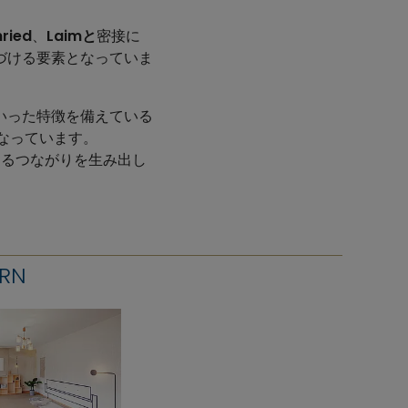
nried
、
Laimと
密接に
づける要素となっていま
といった特徴を備えている
素となっています。
らなるつながりを生み出し
RN