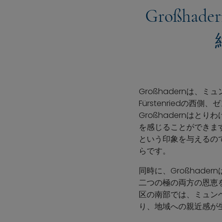
Großh
Großhadernは、
Fürstenriedの
Großhadernはとりわ
を感じることができます
という印象を与えるの
らです。
同時に、Großhadern
二つの極の両方の恩恵
区の南部では、ミュン
り、地域への親近感が