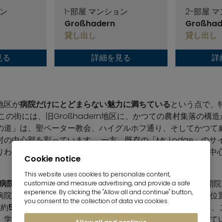
ョン
1-部屋 マンション
2-部屋 
Großhadern
Großhad
貸し出し
貸し出し
見る
詳細を見る
詳
の地区が
病院だけにとどまらない魅力に満ちている
という点で、
この街には、旧Großhadern地区に、かつての農村集落の構
の道」は、聖ペーター教会、ハイグルホフ通り、そしてかつて
の中心部を彩っています。 一方、既存の「Mr. Lodge」の
りわけ一戸建て住宅や19世紀に建てられた改修済みの農家が中
Cookie notice
This website uses cookies to personalize content,
rn病院という
大きな立地要因も加わります。市は、1974年に開
customize and measure advertising, and provide a safe
experience. By clicking the "Allow all and continue" button,
病院複合施設であり、バイエルン州最大の大学病院であると位置
you consent to the collection of data via cookies.
間約
50万人の患者を
診療しています。 Großhadernにとっ
、学術、医療の面でも極めて重要な拠点であることを意味して