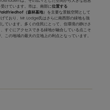
Großhadernは、その広々とした空間から大きな恩恵
を受けています。市は、南部に
位置する
aldfriedhof（森林墓地
）を主要な景観空間として
挙げており、Mr. Lodge氏はさらに南西部の緑地も強
調しています。多くの住民にとって、住環境の静けさ
と、すぐにアクセスできる緑地が融合している点こそ
が、この地域の最大の立地上の利点となっています。