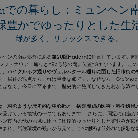
adernでの暮らし：ミュンヘ
緑豊かでゆったりとした生
緑が多く、リラックスできる。
ミュンヘンの南西郊外にある
第20区Hadernに
位置しています。同市
西側、ゼンフテナウアー通りとA95号線の間に位置づけています。 
け、
ハイグルホフ通りやヴュルムタール通りに面した旧市街の
。居住の観点からこれは重要な点です。なぜなら、Großhad
ではなく、今日に至るまで、歴史的に発展してきた村から派生
は、
村のような歴史的な中心部
と、
病院周辺の医療・科学環境
を受けている地域の一つでもあります。 さらに、周辺には豊か
ヘン市内の他の地域に比べて比較的ゆったりとした街並みが広
生まれ、居住環境の観点から見て、この地区は並外れて多彩な