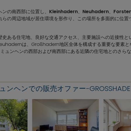
ュンヘンの南西部に位置し、
Kleinhadern
、
Neuhadern
、
Forste
れらの周辺地域が居住環境を形作り、この場所を多面的に位置
体は、歴史ある住宅地、良好な交通アクセス、主要施設への近接性
nとNeuhadernは、Großhadern地区全体を構成する重要な要
Laimは、ミュンヘンの西部および南西部にある近隣の住宅地とのさ
ュンヘンでの販売オファー-GROSSHADE