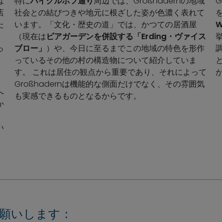
は
特に
ハイグルホフ通り
周辺では、Großhadernの地域
店
社会との結びつきや地元に根ざした姿が色濃く表れて
た
います。「文化・歴史の道」では、かつての居酒屋
W
、
（現在は
ビアガーデンを併設する「Erding・ヴァイス
っ
ブロー」
）や、今日に至るまでこの地域の特色を形作
っているその他の村の構造物について紹介していま
す。 これは居住の観点から重要であり、それによって
Großhadernは機能的な側面だけでなく、その雰囲気
へ
も実感できるものとなるからです。
か
い
願いします：