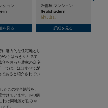
マンション
2-部屋 マンション
1-
ern
Großhadern
Gro
貸し出し
貸し
細を見る
詳細を見る
特に魅力的な住宅地とし
造が今もはっきりと見て
威容を誇った農家の邸宅
サイトでは、ほぼすべて
が
心であると紹介されてい
院したこの複合施設を、
付けています。LMU病
て、これは同地区が住みや
います。