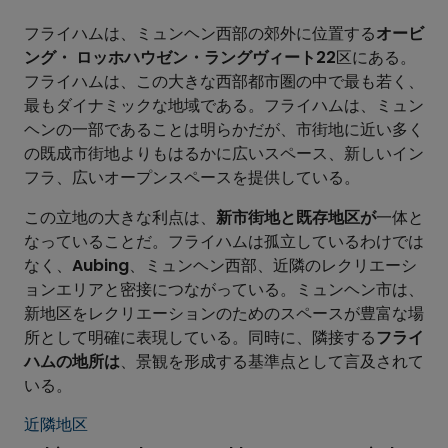
フライハムは、ミュンヘン西部の郊外に位置する
オービ
ング・ ロッホハウゼン・ラングヴィート22
区にある。
フライハムは、この大きな西部都市圏の中で最も若く、
最もダイナミックな地域である。フライハムは、ミュン
ヘンの一部であることは明らかだが、市街地に近い多く
の既成市街地よりもはるかに広いスペース、新しいイン
フラ、広いオープンスペースを提供している。
この立地の大きな利点は、
新市街地と既存地区が
一体と
なっていることだ。フライハムは孤立しているわけでは
なく、
Aubing
、ミュンヘン西部、近隣のレクリエーシ
ョンエリアと密接につながっている。ミュンヘン市は、
新地区をレクリエーションのためのスペースが豊富な場
所として明確に表現している。同時に、隣接する
フライ
ハムの地所は
、景観を形成する基準点として言及されて
いる。
近隣地区