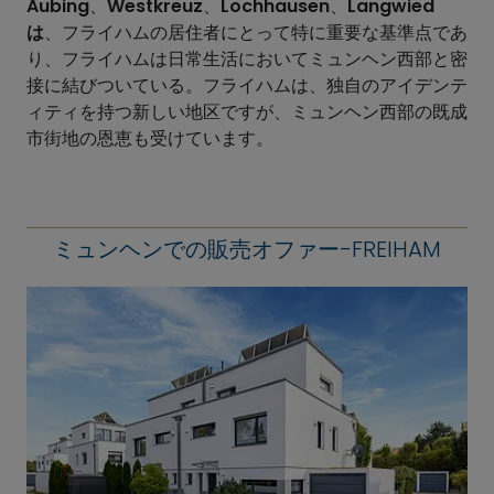
Aubing
、
Westkreuz
、
Lochhausen
、
Langwied
は
、フライハムの居住者にとって特に重要な基準点であ
り、フライハムは日常生活においてミュンヘン西部と密
接に結びついている。フライハムは、独自のアイデンテ
ィティを持つ新しい地区ですが、ミュンヘン西部の既成
市街地の恩恵も受けています。
ミュンヘンでの販売オファー-FREIHAM