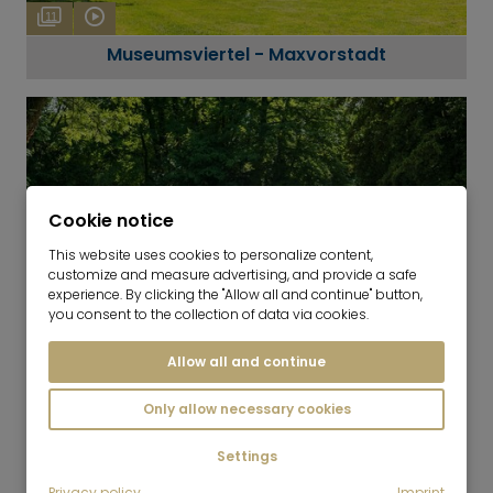
11
Museumsviertel - Maxvorstadt
Cookie notice
This website uses cookies to personalize content,
customize and measure advertising, and provide a safe
experience. By clicking the "Allow all and continue" button,
you consent to the collection of data via cookies.
Allow all and continue
14
Englischer Garten - Südteil
Only allow necessary cookies
Settings
Privacy policy
Imprint