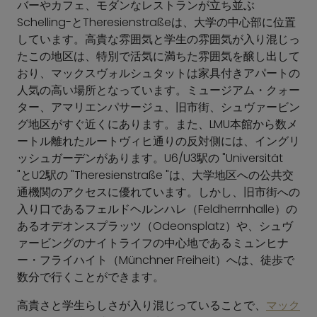
バーやカフェ、モダンなレストランが立ち並ぶ
Schelling-とTheresienstraßeは、大学の中心部に位置
しています。高貴な雰囲気と学生の雰囲気が入り混じっ
たこの地区は、特別で活気に満ちた雰囲気を醸し出して
おり、マックスヴォルシュタットは家具付きアパートの
人気の高い場所となっています。ミュージアム・クォー
ター、アマリエンパサージュ、旧市街、シュヴァービン
グ地区がすぐ近くにあります。また、LMU本館から数メ
ートル離れたルートヴィヒ通りの反対側には、イングリ
ッシュガーデンがあります。U6/U3駅の "Universität
"とU2駅の "Theresienstraße "は、大学地区への公共交
通機関のアクセスに優れています。しかし、旧市街への
入り口であるフェルドヘルンハレ（Feldherrnhalle）の
あるオデオンスプラッツ（Odeonsplatz）や、シュヴ
ァービングのナイトライフの中心地であるミュンヒナ
ー・フライハイト（Münchner Freiheit）へは、徒歩で
数分で行くことができます。
高貴さと学生らしさが入り混じっていることで、
マック